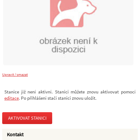
Upravit / smazat
Stanice již není aktivní. Stanici můžete znovu aktivovat pomocí
editace
. Po přihlášení stačí stanici znovu uložit.
AKTIVOVAT STANICI
Kontakt