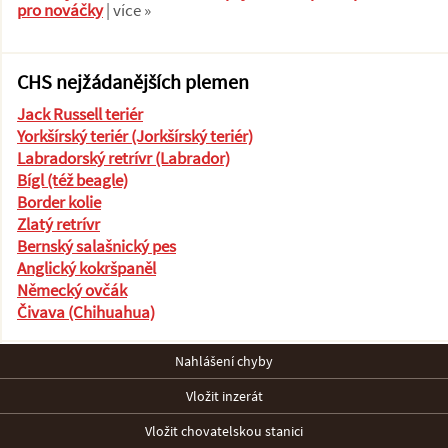
pro nováčky
| více »
CHS nejžádanějších plemen
Jack Russell teriér
Yorkšírský teriér (Jorkšírský teriér)
Labradorský retrívr (Labrador)
Bígl (též beagle)
Border kolie
Zlatý retrívr
Bernský salašnický pes
Anglický kokršpaněl
Německý ovčák
Čivava (Chihuahua)
Nahlášení chyby
Vložit inzerát
Vložit chovatelskou stanici