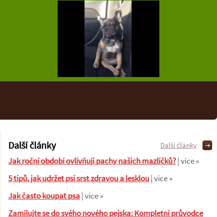
Další články
Další články
Jak roční období ovlivňují pachy našich mazlíčků?
| více »
5 tipů, jak udržet psí srst zdravou a lesklou
| více »
Jak často koupat psa
| více »
Zamilujte se do svého nového pejska: Kompletní průvodce