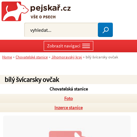
Zobrazit navigaci
Home
»
Chovatelské stanice
»
Jihomoravský kraj
»
bílý švícarsky ovčak
bílý švícarsky ovčak
Chovatelská stanice
Foto
Inzerce stanice