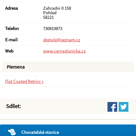
Adresa
Zahradní II 158
Pohled
58221
Telefon
730819873
E-mail
destule@seznam.cz
Web
www.cernaslunicka.cz
Plemena
Flat Coated Retrívr »
Sdílet:
Chovatelské stanice