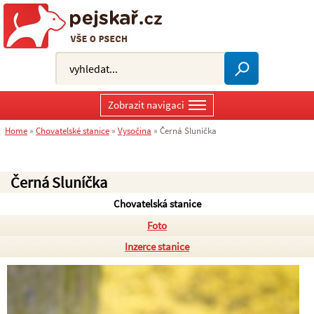
Zobrazit navigaci
Home
»
Chovatelské stanice
»
Vysočina
»
Černá Sluníčka
Černá Sluníčka
Chovatelská stanice
Foto
Inzerce stanice