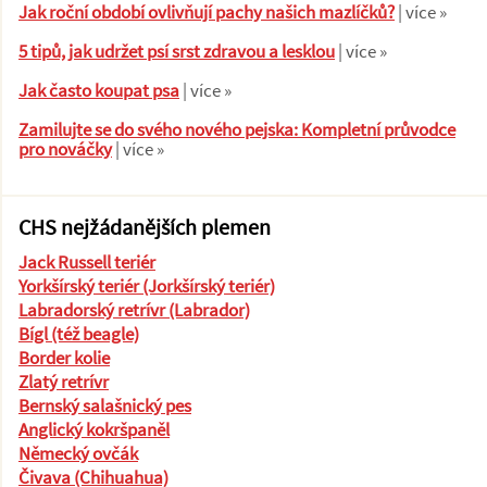
Jak roční období ovlivňují pachy našich mazlíčků?
| více »
5 tipů, jak udržet psí srst zdravou a lesklou
| více »
Jak často koupat psa
| více »
Zamilujte se do svého nového pejska: Kompletní průvodce
pro nováčky
| více »
CHS nejžádanějších plemen
Jack Russell teriér
Yorkšírský teriér (Jorkšírský teriér)
Labradorský retrívr (Labrador)
Bígl (též beagle)
Border kolie
Zlatý retrívr
Bernský salašnický pes
Anglický kokršpaněl
Německý ovčák
Čivava (Chihuahua)