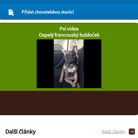
Přidat chovatelskou stanici
Psí videa
Ospalý francouzký buldoček
Další články
Další články