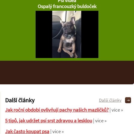
Psí videa
Ospalý francouzký buldoček
Další články
Další články
Jak roční období ovlivňují pachy našich mazlíčků?
| více »
5 tipů, jak udržet psí srst zdravou a lesklou
| více »
Jak často koupat psa
| více »