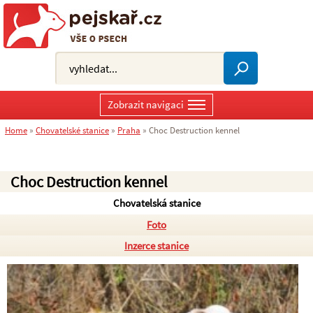
Zobrazit navigaci
Home
»
Chovatelské stanice
»
Praha
»
Choc Destruction kennel
Choc Destruction kennel
Chovatelská stanice
Foto
Inzerce stanice