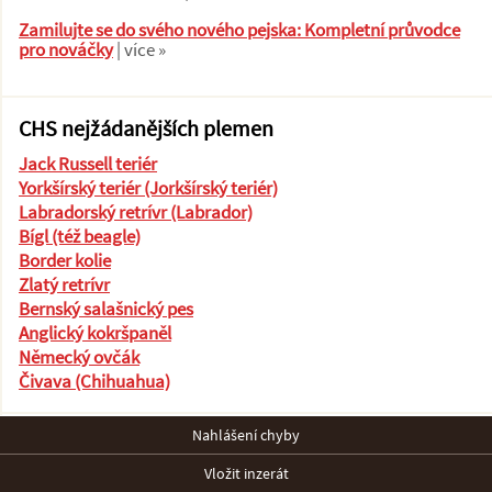
Zamilujte se do svého nového pejska: Kompletní průvodce
pro nováčky
| více »
CHS nejžádanějších plemen
Jack Russell teriér
Yorkšírský teriér (Jorkšírský teriér)
Labradorský retrívr (Labrador)
Bígl (též beagle)
Border kolie
Zlatý retrívr
Bernský salašnický pes
Anglický kokršpaněl
Německý ovčák
Čivava (Chihuahua)
Nahlášení chyby
Vložit inzerát