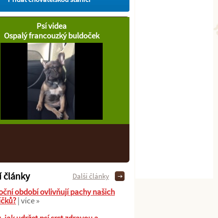
Psí videa
Ospalý francouzký buldoček
í články
Další články
oční období ovlivňují pachy našich
íčků?
| více »