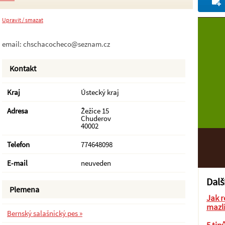
Upravit / smazat
email:
chschacocheco@seznam.cz
Kontakt
Kraj
Ústecký kraj
Adresa
Žežice 15
Chuderov
40002
Telefon
774648098
E-mail
neuveden
Dalš
Plemena
Jak r
mazl
Bernský salašnický pes »