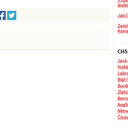
5 tip
leskl
Jak č
Zamil
Komp
CHS
Jack 
Yorkš
Labra
Bígl 
Borde
Zlatý
Berns
Angli
Něme
Čiva