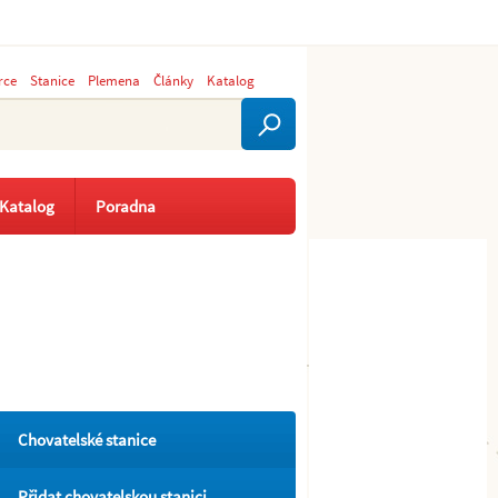
rce
Stanice
Plemena
Články
Katalog
Katalog
Poradna
Chovatelské stanice
Přidat chovatelskou stanici