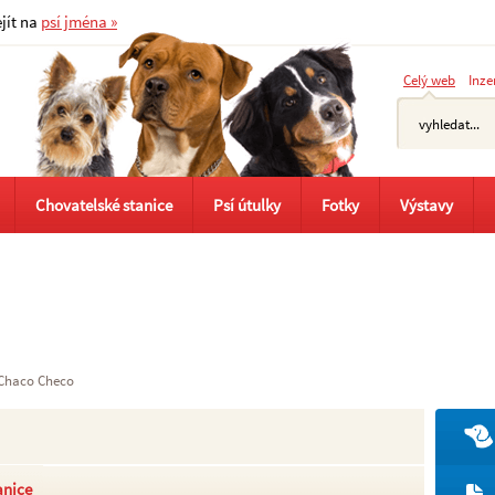
ejít na
psí jména »
Celý web
Inze
Chovatelské stanice
Psí útulky
Fotky
Výstavy
Chaco Checo
anice