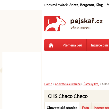
Dnes má svátek:
Arleta
,
Bergeron
,
King
. Př
Plemena psů
Inzerce psů
Home
»
Chovatelské stanice
»
Ústecký kraj
»
CHS 
CHS Chaco Checo
Chovatelská stanice
Foto
Inzerce st