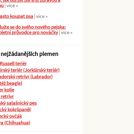
ů, jak udržet psí srst zdravou a
ou
| více »
asto koupat psa
| více »
ujte se do svého nového pejska:
letní průvodce pro nováčky
| více »
 nejžádanějších plemen
Russell teriér
írský teriér (Jorkšírský teriér)
dorský retrívr (Labrador)
(též beagle)
r kolie
 retrívr
ký salašnický pes
cký kokršpaněl
cký ovčák
va (Chihuahua)