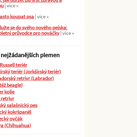
ů, jak udržet psí srst zdravou a
ou
| více »
asto koupat psa
| více »
ujte se do svého nového pejska:
letní průvodce pro nováčky
| více »
 nejžádanějších plemen
Russell teriér
írský teriér (Jorkšírský teriér)
dorský retrívr (Labrador)
(též beagle)
r kolie
 retrívr
ký salašnický pes
cký kokršpaněl
cký ovčák
va (Chihuahua)