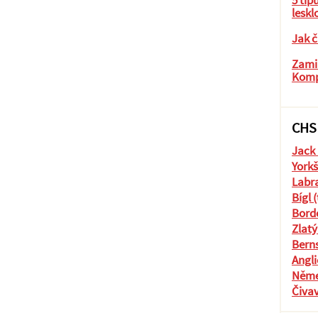
5 tip
leskl
Jak č
Zamil
Komp
CHS
Jack 
Yorkš
Labra
Bígl 
Borde
Zlatý
Berns
Angli
Něme
Čiva