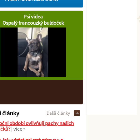
Psí videa
Ospalý francouzký buldoček
í články
Další články
oční období ovlivňují pachy našich
íčků?
| více »