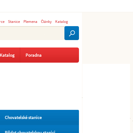
rce
Stanice
Plemena
Články
Katalog
Katalog
Poradna
Chovatelské stanice
Přidat chovatelskou stanici