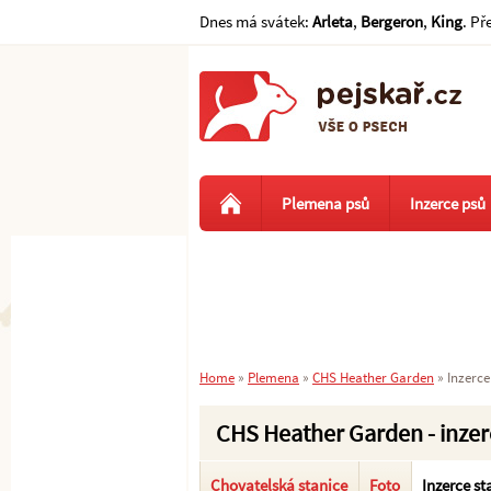
Dnes má svátek:
Arleta
,
Bergeron
,
King
. Př
Plemena psů
Inzerce psů
Home
»
Plemena
»
CHS Heather Garden
»
Inzerce
CHS Heather Garden - inzer
Chovatelská stanice
Foto
Inzerce st