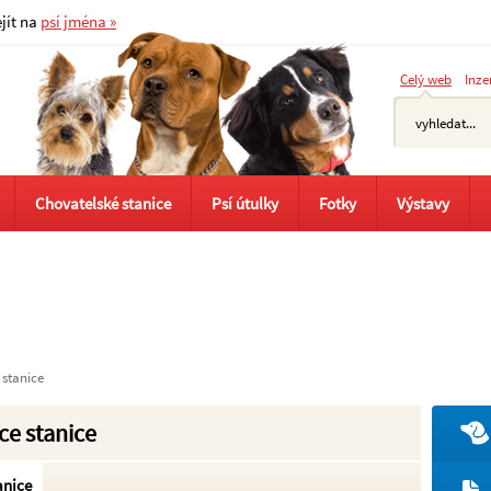
ejít na
psí jména »
Celý web
Inze
Chovatelské stanice
Psí útulky
Fotky
Výstavy
 stanice
ce stanice
anice