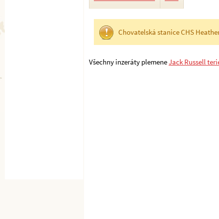
Chovatelská stanice CHS Heathe
Všechny inzeráty plemene
Jack Russell teri