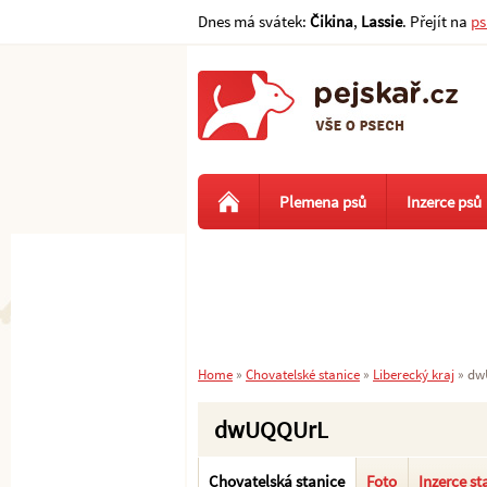
Dnes má svátek:
Čikina
,
Lassie
. Přejít na
ps
Plemena psů
Inzerce psů
Home
»
Chovatelské stanice
»
Liberecký kraj
»
dw
dwUQQUrL
Chovatelská stanice
Foto
Inzerce st