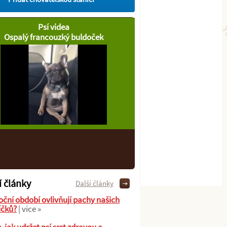
Psí videa
Ospalý francouzký buldoček
í články
Další články
oční období ovlivňují pachy našich
íčků?
| více »