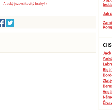
5 tip
Alpský jezevčíkovitý brakýř »
leskl
Jak č
Zamil
Komp
CHS
Jack 
Yorkš
Labra
Bígl 
Borde
Zlatý
Berns
Angli
Něme
Čiva