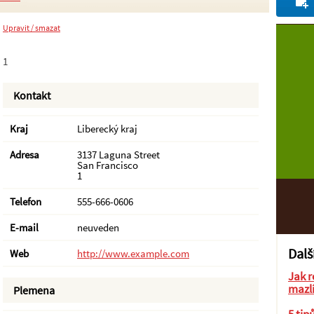
Upravit / smazat
1
Kontakt
Kraj
Liberecký kraj
Adresa
3137 Laguna Street
San Francisco
1
Telefon
555-666-0606
E-mail
neuveden
Dalš
Web
http://www.example.com
Jak r
mazl
Plemena