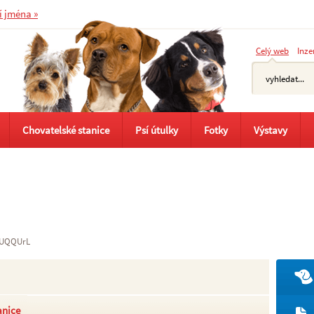
í jména »
Celý web
Inze
Chovatelské stanice
Psí útulky
Fotky
Výstavy
UQQUrL
anice