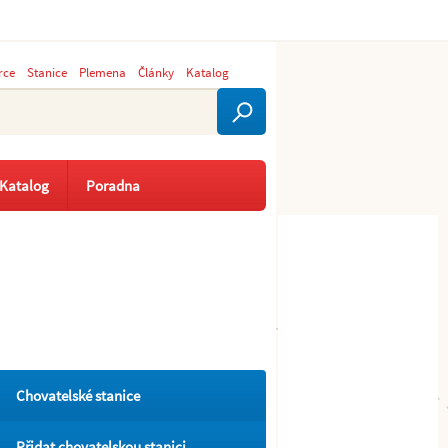
rce
Stanice
Plemena
Články
Katalog
Katalog
Poradna
Chovatelské stanice
Přidat chovatelskou stanici