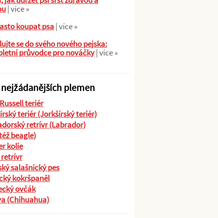
ů, jak udržet psí srst zdravou a
ou
| více »
asto koupat psa
| více »
ujte se do svého nového pejska:
letní průvodce pro nováčky
| více »
 nejžádanějších plemen
Russell teriér
írský teriér (Jorkšírský teriér)
dorský retrívr (Labrador)
(též beagle)
r kolie
 retrívr
ký salašnický pes
cký kokršpaněl
cký ovčák
va (Chihuahua)