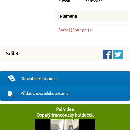
E-mail
neuveden
Plemena
Šarpej (Shar-pei) »
Sdílet:
Chovatelské stanice
Přidat chovatelskou stanici
Psí videa
Ospalý francouzký buldoček