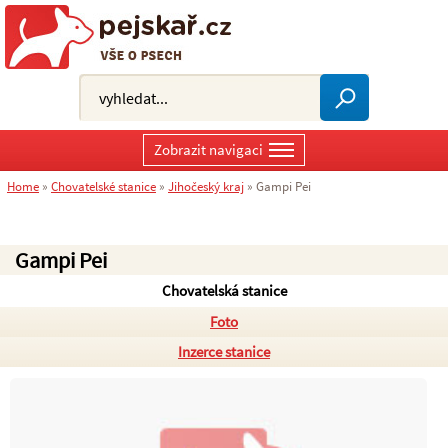
Zobrazit navigaci
Home
»
Chovatelské stanice
»
Jihočeský kraj
»
Gampi Pei
Gampi Pei
Chovatelská stanice
Foto
Inzerce stanice