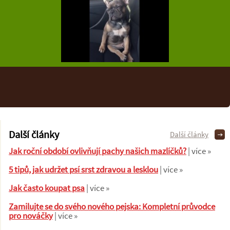
Další články
Další články
Jak roční období ovlivňují pachy našich mazlíčků?
| více »
5 tipů, jak udržet psí srst zdravou a lesklou
| více »
Jak často koupat psa
| více »
Zamilujte se do svého nového pejska: Kompletní průvodce
pro nováčky
| více »