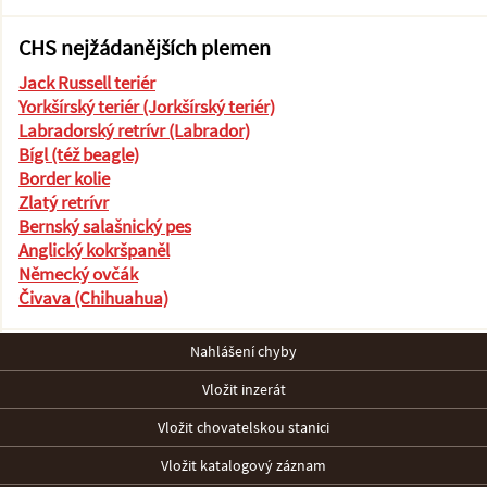
CHS nejžádanějších plemen
Jack Russell teriér
Yorkšírský teriér (Jorkšírský teriér)
Labradorský retrívr (Labrador)
Bígl (též beagle)
Border kolie
Zlatý retrívr
Bernský salašnický pes
Anglický kokršpaněl
Německý ovčák
Čivava (Chihuahua)
Nahlášení chyby
Vložit inzerát
Vložit chovatelskou stanici
Vložit katalogový záznam