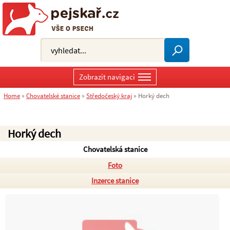
Zobrazit navigaci
Home
»
Chovatelské stanice
»
Středočeský kraj
»
Horký dech
Horký dech
Chovatelská stanice
Foto
Inzerce stanice