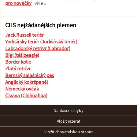
pro nováčky
| více »
CHS nejžádanějších plemen
Jack Russell teriér
Yorkšírský teriér (Jorkšírský teriér)
Labradorský retrívr (Labrador)
Bígl (též beagle)
Border kolie
Zlatý retrívr
Bernský salašnický pes
Anglický kokršpaněl
Německý ovčák
Čivava (Chihuahua)
Nahlášení chyby
Vložit inzerát
Vložit chovatelskou stanici