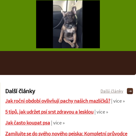
Další články
Další články
Jak roční období ovlivňují pachy našich mazlíčků?
| více »
5 tipů, jak udržet psí srst zdravou a lesklou
| více »
Jak často koupat psa
| více »
Zamilujte se do svého nového pejska: Kompletní průvodce