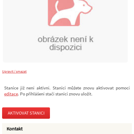
Upravit / smazat
Stanice již není aktivní. Stanici můžete znovu aktivovat pomocí
editace
. Po přihlášení stačí stanici znovu uložit.
AKTIVOVAT STANICI
Kontakt