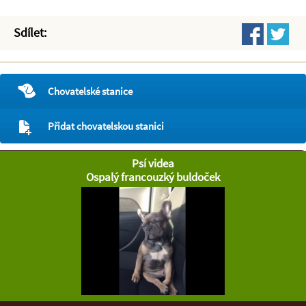
Sdílet:
Chovatelské stanice
Přidat chovatelskou stanici
Psí videa
Ospalý francouzký buldoček