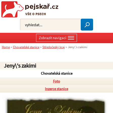
Zobrazit navigaci
Home
»
Chovatelské stanice
»
Středočeský kraj
»
Jeny\'s zakimi
Jeny\'s zakimi
Chovatelská stanice
Foto
Inzerce stanice