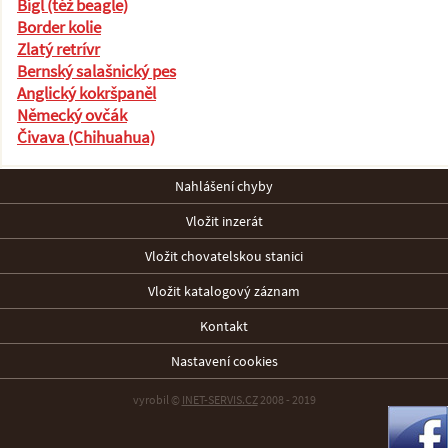
Bígl (též beagle)
Border kolie
Zlatý retrívr
Bernský salašnický pes
Anglický kokršpaněl
Německý ovčák
Čivava (Chihuahua)
Nahlášení chyby
Vložit inzerát
Vložit chovatelskou stanici
Vložit katalogový záznam
Kontakt
Nastavení cookies
vyrobil ©
INET-SERVIS.CZ
2008 - 2019