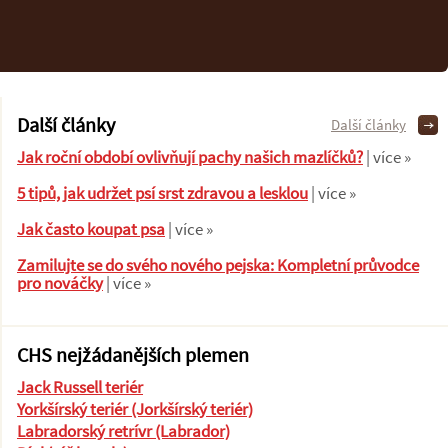
Další články
Další články
Jak roční období ovlivňují pachy našich mazlíčků?
| více »
5 tipů, jak udržet psí srst zdravou a lesklou
| více »
Jak často koupat psa
| více »
Zamilujte se do svého nového pejska: Kompletní průvodce
pro nováčky
| více »
CHS nejžádanějších plemen
Jack Russell teriér
Yorkšírský teriér (Jorkšírský teriér)
Labradorský retrívr (Labrador)