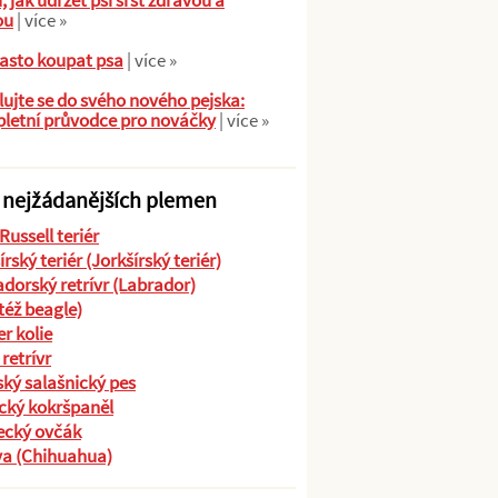
ů, jak udržet psí srst zdravou a
ou
| více »
asto koupat psa
| více »
ujte se do svého nového pejska:
letní průvodce pro nováčky
| více »
 nejžádanějších plemen
Russell teriér
írský teriér (Jorkšírský teriér)
dorský retrívr (Labrador)
(též beagle)
r kolie
 retrívr
ký salašnický pes
cký kokršpaněl
cký ovčák
va (Chihuahua)