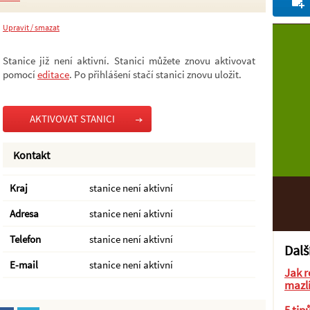
Upravit / smazat
Stanice již není aktivní. Stanici můžete znovu aktivovat
pomocí
editace
. Po přihlášení stačí stanici znovu uložit.
AKTIVOVAT STANICI
Kontakt
Kraj
stanice není aktivní
Adresa
stanice není aktivní
Telefon
stanice není aktivní
Dalš
E-mail
stanice není aktivní
Jak r
mazl