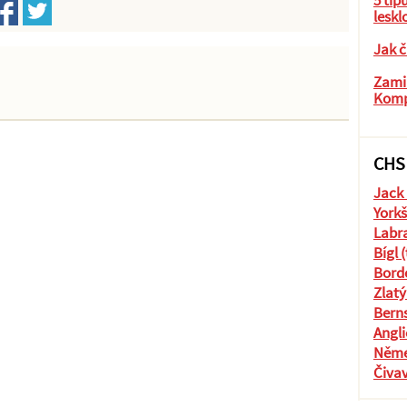
5 tip
leskl
Jak č
Zamil
Komp
CHS
Jack 
Yorkš
Labra
Bígl 
Borde
Zlatý
Berns
Angli
Něme
Čiva