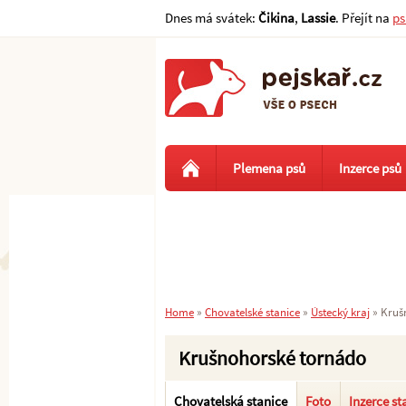
Dnes má svátek:
Čikina
,
Lassie
. Přejít na
ps
Plemena psů
Inzerce psů
Home
»
Chovatelské stanice
»
Ústecký kraj
»
Kruš
Krušnohorské tornádo
Chovatelská stanice
Foto
Inzerce st