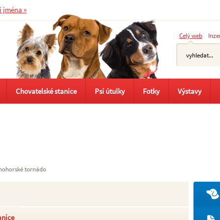
í jména »
Celý web
Inze
Chovatelské stanice
Psí útulky
Fotky
Výstavy
nohorské tornádo
anice