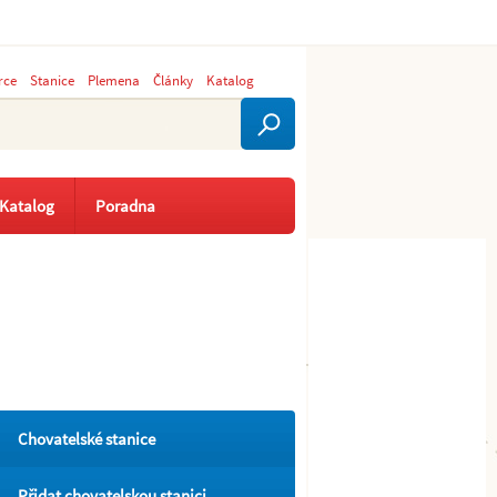
rce
Stanice
Plemena
Články
Katalog
Katalog
Poradna
Chovatelské stanice
Přidat chovatelskou stanici