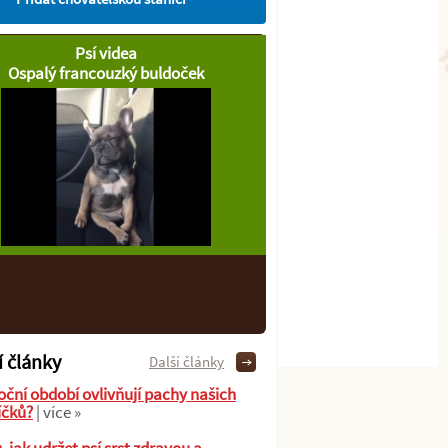
Psí videa
Ospalý francouzký buldoček
í články
Další články
oční období ovlivňují pachy našich
íčků?
| více »