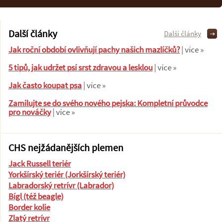
Další články
Další články
Jak roční období ovlivňují pachy našich mazlíčků?
| více »
5 tipů, jak udržet psí srst zdravou a lesklou
| více »
Jak často koupat psa
| více »
Zamilujte se do svého nového pejska: Kompletní průvodce
pro nováčky
| více »
CHS nejžádanějších plemen
Jack Russell teriér
Yorkšírský teriér (Jorkšírský teriér)
Labradorský retrívr (Labrador)
Bígl (též beagle)
Border kolie
Zlatý retrívr