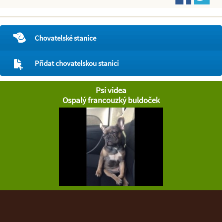
Chovatelské stanice
Přidat chovatelskou stanici
Psí videa
Ospalý francouzký buldoček