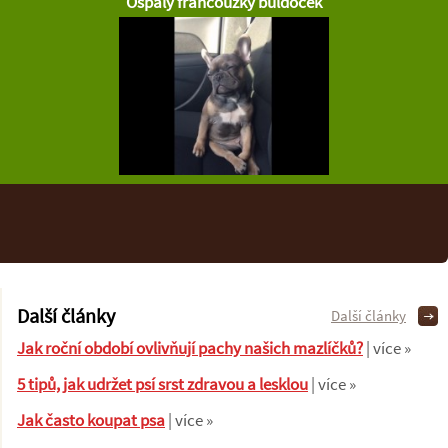
Ospalý francouzký buldoček
Další články
Další články
Jak roční období ovlivňují pachy našich mazlíčků?
| více »
5 tipů, jak udržet psí srst zdravou a lesklou
| více »
Jak často koupat psa
| více »