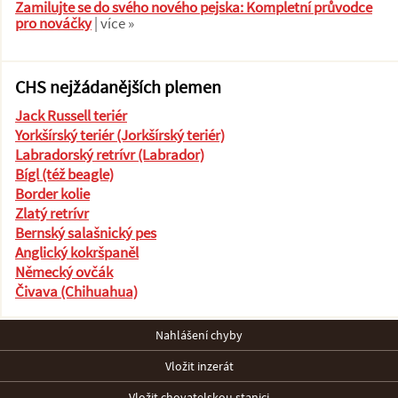
Zamilujte se do svého nového pejska: Kompletní průvodce
pro nováčky
| více »
CHS nejžádanějších plemen
Jack Russell teriér
Yorkšírský teriér (Jorkšírský teriér)
Labradorský retrívr (Labrador)
Bígl (též beagle)
Border kolie
Zlatý retrívr
Bernský salašnický pes
Anglický kokršpaněl
Německý ovčák
Čivava (Chihuahua)
Nahlášení chyby
Vložit inzerát
Vložit chovatelskou stanici