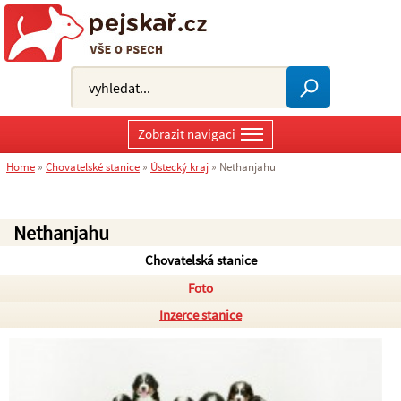
Zobrazit navigaci
Home
»
Chovatelské stanice
»
Ústecký kraj
»
Nethanjahu
Nethanjahu
Chovatelská stanice
Foto
Inzerce stanice