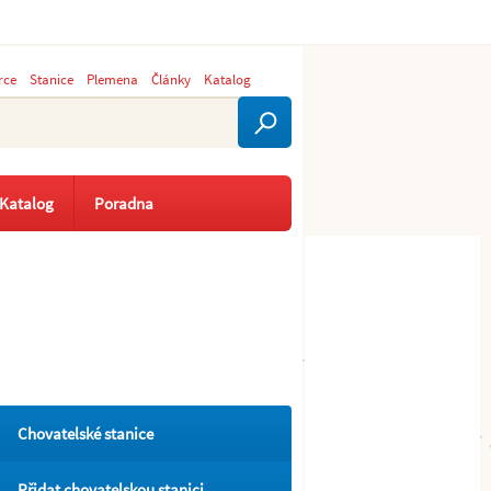
rce
Stanice
Plemena
Články
Katalog
Katalog
Poradna
Chovatelské stanice
Přidat chovatelskou stanici