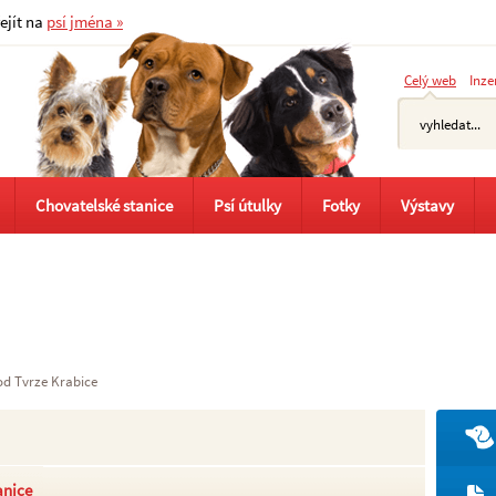
řejít na
psí jména »
Celý web
Inze
Chovatelské stanice
Psí útulky
Fotky
Výstavy
od Tvrze Krabice
anice