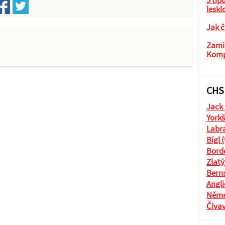
5 tip
leskl
Jak č
Zamil
Komp
CHS
Jack 
Yorkš
Labra
Bígl 
Borde
Zlatý
Berns
Angli
Něme
Čiva