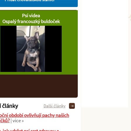
Psí videa
Ospalý francouzký buldoček
í články
Další články
oční období ovlivňují pachy našich
íčků?
| více »