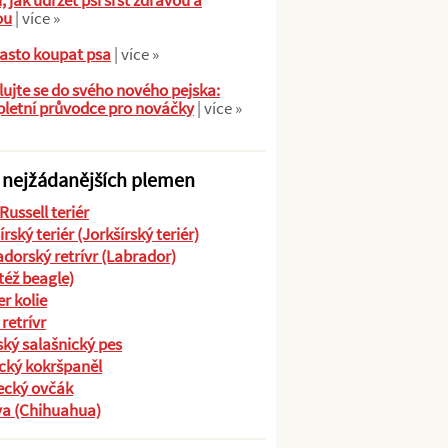
ů, jak udržet psí srst zdravou a
ou
| více »
asto koupat psa
| více »
ujte se do svého nového pejska:
letní průvodce pro nováčky
| více »
 nejžádanějších plemen
Russell teriér
írský teriér (Jorkšírský teriér)
dorský retrívr (Labrador)
(též beagle)
r kolie
 retrívr
ký salašnický pes
cký kokršpaněl
cký ovčák
va (Chihuahua)