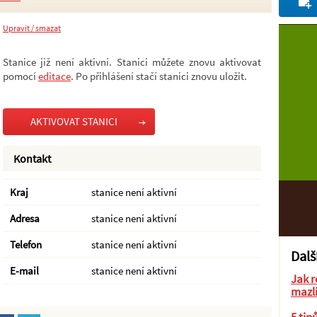
Upravit / smazat
Stanice již není aktivní. Stanici můžete znovu aktivovat
pomocí
editace
. Po přihlášení stačí stanici znovu uložit.
AKTIVOVAT STANICI
Kontakt
Kraj
stanice není aktivní
Adresa
stanice není aktivní
Telefon
stanice není aktivní
Dalš
E-mail
stanice není aktivní
Jak r
mazl