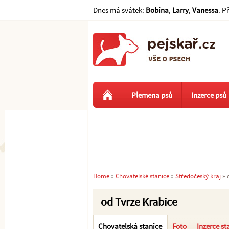
Dnes má svátek:
Bobina
,
Larry
,
Vanessa
. P
Plemena psů
Inzerce psů
Home
»
Chovatelské stanice
»
Středočeský kraj
»
od Tvrze Krabice
Chovatelská stanice
Foto
Inzerce st