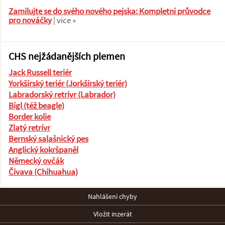
Zamilujte se do svého nového pejska: Kompletní průvodce
pro nováčky
| více »
CHS nejžádanějších plemen
Jack Russell teriér
Yorkšírský teriér (Jorkšírský teriér)
Labradorský retrívr (Labrador)
Bígl (též beagle)
Border kolie
Zlatý retrívr
Bernský salašnický pes
Anglický kokršpaněl
Německý ovčák
Čivava (Chihuahua)
Nahlášení chyby
Vložit inzerát