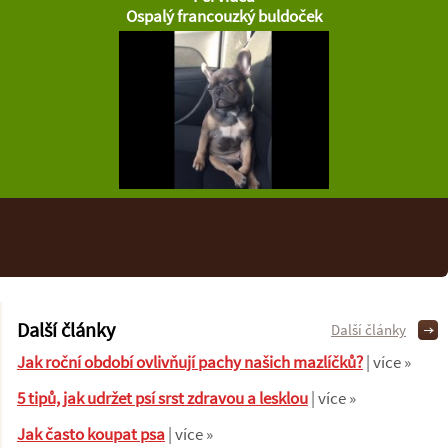
Ospalý francouzký buldoček
Další články
Další články
Jak roční období ovlivňují pachy našich mazlíčků?
| více »
5 tipů, jak udržet psí srst zdravou a lesklou
| více »
Jak často koupat psa
| více »