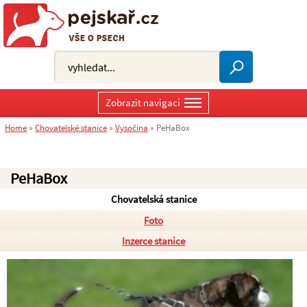
Zobrazit navigaci
Home
»
Chovatelské stanice
»
Vysočina
»
PeHaBox
PeHaBox
Chovatelská stanice
Foto
Inzerce stanice