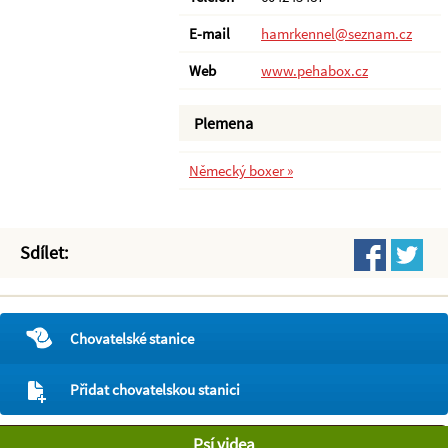
E-mail
hamrkennel@seznam.cz
Web
www.pehabox.cz
Plemena
Německý boxer »
Sdílet:
Chovatelské stanice
Přidat chovatelskou stanici
Psí videa