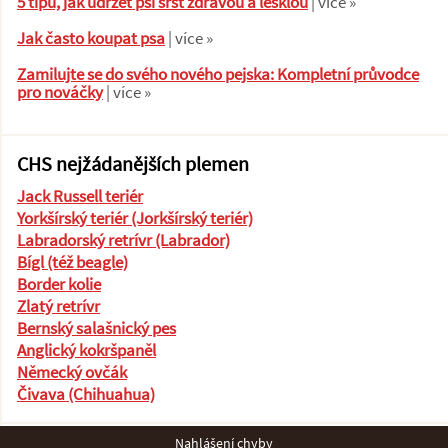
5 tipů, jak udržet psí srst zdravou a lesklou
| více »
Jak často koupat psa
| více »
Zamilujte se do svého nového pejska: Kompletní průvodce
pro nováčky
| více »
CHS nejžádanějších plemen
Jack Russell teriér
Yorkšírský teriér (Jorkšírský teriér)
Labradorský retrívr (Labrador)
Bígl (též beagle)
Border kolie
Zlatý retrívr
Bernský salašnický pes
Anglický kokršpaněl
Německý ovčák
Čivava (Chihuahua)
Nahlášení chyby