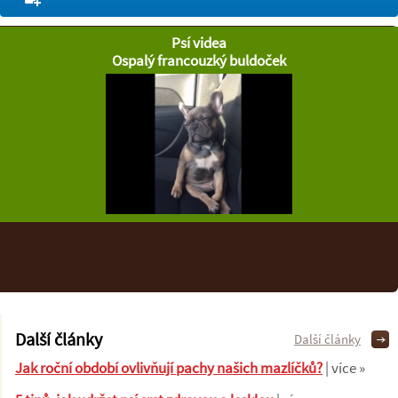
Psí videa
Ospalý francouzký buldoček
Další články
Další články
Jak roční období ovlivňují pachy našich mazlíčků?
| více »