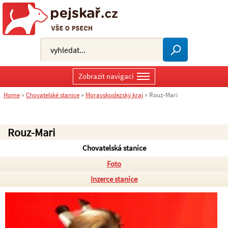
Zobrazit navigaci
Home
»
Chovatelské stanice
»
Moravskoslezský kraj
»
Rouz-Mari
Rouz-Mari
Chovatelská stanice
Foto
Inzerce stanice