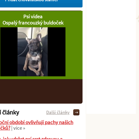
Psí videa
Ospalý francouzký buldoček
í články
Další články
oční období ovlivňují pachy našich
íčků?
| více »