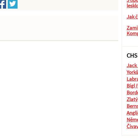
5 tip
leskl
Jak č
Zamil
Komp
CHS
Jack 
Yorkš
Labra
Bígl 
Borde
Zlatý
Berns
Angli
Něme
Čiva