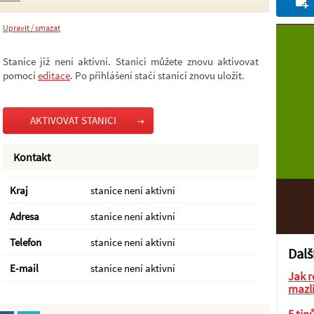
Upravit / smazat
Stanice již není aktivní. Stanici můžete znovu aktivovat
pomocí
editace
. Po přihlášení stačí stanici znovu uložit.
AKTIVOVAT STANICI
Kontakt
Kraj
stanice není aktivní
Adresa
stanice není aktivní
Telefon
stanice není aktivní
Dalš
E-mail
stanice není aktivní
Jak r
mazl