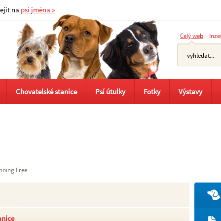
řejít na
psí jména »
Celý web
Inze
Chovatelské stanice
Psí útulky
Fotky
Výstavy
nning Free
anice