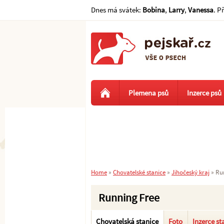
Dnes má svátek:
Bobina
,
Larry
,
Vanessa
. P
Plemena psů
Inzerce psů
Home
»
Chovatelské stanice
»
Jihočeský kraj
»
Ru
Running Free
Chovatelská stanice
Foto
Inzerce st