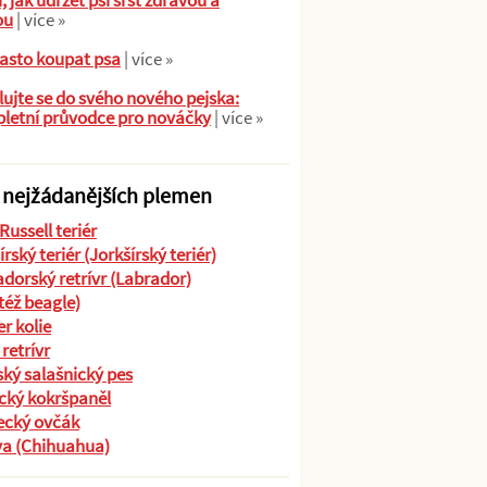
ů, jak udržet psí srst zdravou a
ou
| více »
asto koupat psa
| více »
ujte se do svého nového pejska:
letní průvodce pro nováčky
| více »
 nejžádanějších plemen
Russell teriér
írský teriér (Jorkšírský teriér)
dorský retrívr (Labrador)
(též beagle)
r kolie
 retrívr
ký salašnický pes
cký kokršpaněl
cký ovčák
va (Chihuahua)