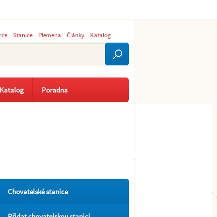
rce
Stanice
Plemena
Články
Katalog
Katalog
Poradna
Chovatelské stanice
Přidat chovatelskou stanici