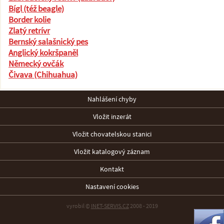
Bígl (též beagle)
Border kolie
Zlatý retrívr
Bernský salašnický pes
Anglický kokršpaněl
Německý ovčák
Čivava (Chihuahua)
Nahlášení chyby
Vložit inzerát
Vložit chovatelskou stanici
Vložit katalogový záznam
Kontakt
Nastavení cookies
vyrobil ©
INET-SERVIS.CZ
2008 - 2019