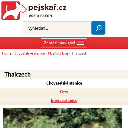
Zobrazit navigaci
Home
»
Chovatelské stanice
»
Plzeňský kraj
»
Thaiczech
Thaiczech
Chovatelská stanice
Foto
Inzerce stanice