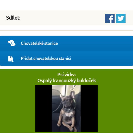
Sdílet:
Chovatelské stanice
Přidat chovatelskou stanici
Psí videa
Ospalý francouzký buldoček