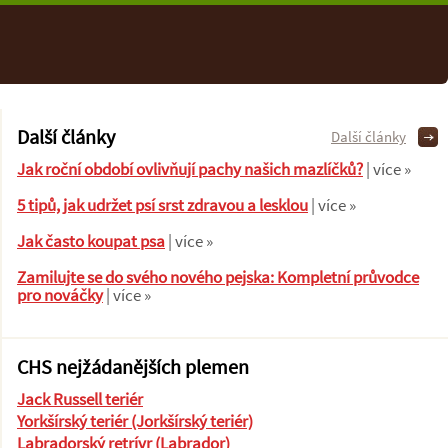
Další články
Další články
Jak roční období ovlivňují pachy našich mazlíčků?
| více »
5 tipů, jak udržet psí srst zdravou a lesklou
| více »
Jak často koupat psa
| více »
Zamilujte se do svého nového pejska: Kompletní průvodce
pro nováčky
| více »
CHS nejžádanějších plemen
Jack Russell teriér
Yorkšírský teriér (Jorkšírský teriér)
Labradorský retrívr (Labrador)