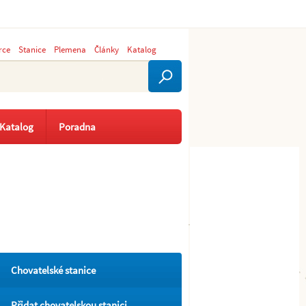
rce
Stanice
Plemena
Články
Katalog
Katalog
Poradna
Chovatelské stanice
Přidat chovatelskou stanici