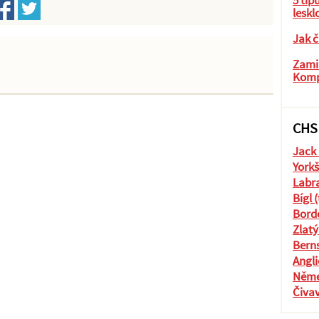
5 tip
leskl
Jak č
Zamil
Komp
CHS
Jack 
Yorkš
Labra
Bígl 
Borde
Zlatý
Berns
Angli
Něme
Čiva