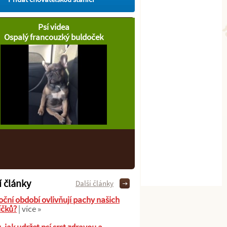
Psí videa
Ospalý francouzký buldoček
í články
Další články
oční období ovlivňují pachy našich
íčků?
| více »