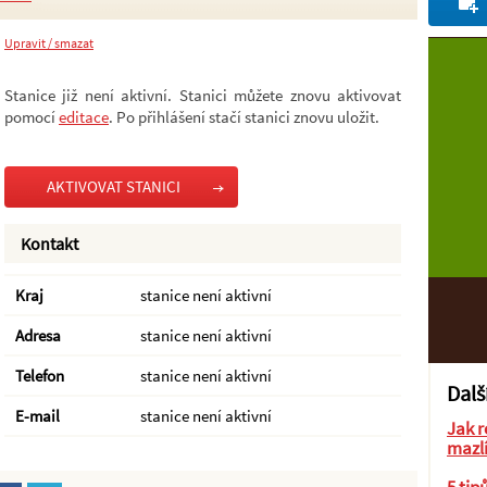
Upravit / smazat
Stanice již není aktivní. Stanici můžete znovu aktivovat
pomocí
editace
. Po přihlášení stačí stanici znovu uložit.
AKTIVOVAT STANICI
Kontakt
Kraj
stanice není aktivní
Adresa
stanice není aktivní
Telefon
stanice není aktivní
Dalš
E-mail
stanice není aktivní
Jak r
mazl