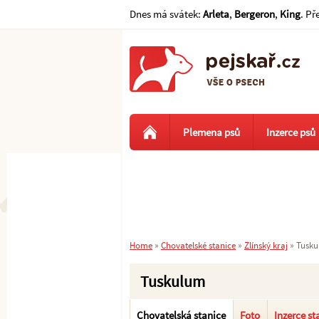
Dnes má svátek:
Arleta
,
Bergeron
,
King
. Př
Plemena psů
Inzerce psů
Home
»
Chovatelské stanice
»
Zlínský kraj
»
Tusk
Tuskulum
Chovatelská stanice
Foto
Inzerce st