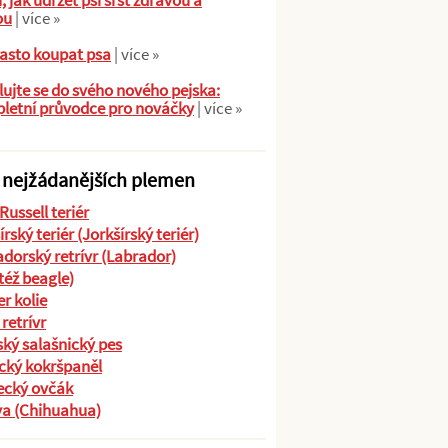
ů, jak udržet psí srst zdravou a
ou
| více »
asto koupat psa
| více »
ujte se do svého nového pejska:
letní průvodce pro nováčky
| více »
 nejžádanějších plemen
Russell teriér
írský teriér (Jorkšírský teriér)
dorský retrívr (Labrador)
(též beagle)
r kolie
 retrívr
ký salašnický pes
cký kokršpaněl
cký ovčák
va (Chihuahua)