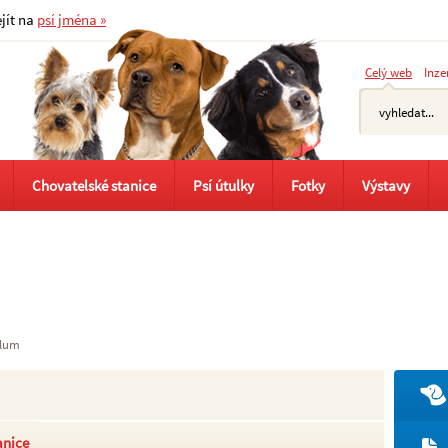
ejít na
psí jména »
Celý web
Inze
Chovatelské stanice
Psí útulky
Fotky
Výstavy
ulum
anice