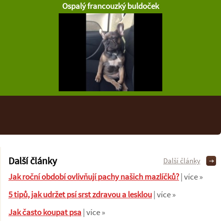
Ospalý francouzký buldoček
Další články
Další články
Jak roční období ovlivňují pachy našich mazlíčků?
| více »
5 tipů, jak udržet psí srst zdravou a lesklou
| více »
Jak často koupat psa
| více »