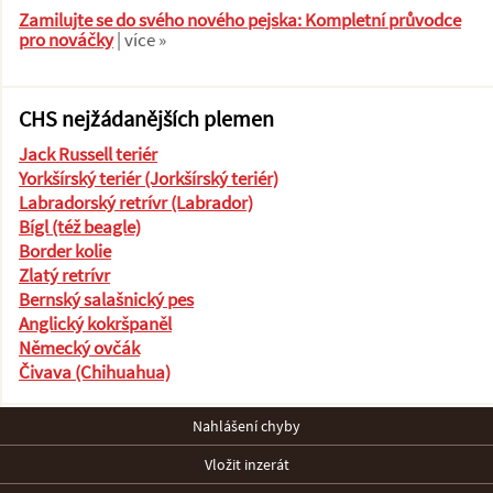
Zamilujte se do svého nového pejska: Kompletní průvodce
pro nováčky
| více »
CHS nejžádanějších plemen
Jack Russell teriér
Yorkšírský teriér (Jorkšírský teriér)
Labradorský retrívr (Labrador)
Bígl (též beagle)
Border kolie
Zlatý retrívr
Bernský salašnický pes
Anglický kokršpaněl
Německý ovčák
Čivava (Chihuahua)
Nahlášení chyby
Vložit inzerát