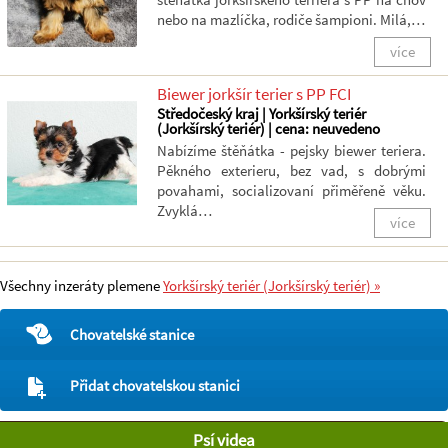
nebo na mazlíčka, rodiče šampioni. Milá,…
více
Biewer jorkšír terier s PP FCI
Středočeský kraj | Yorkšírský teriér
(Jorkšírský teriér) | cena: neuvedeno
Nabízíme štěňátka - pejsky biewer teriera.
Pěkného exterieru, bez vad, s dobrými
povahami, socializovaní přiměřeně věku.
Zvyklá…
více
Všechny inzeráty plemene
Yorkšírský teriér (Jorkšírský teriér) »
Chovatelské stanice
Přidat chovatelskou stanici
Psí videa