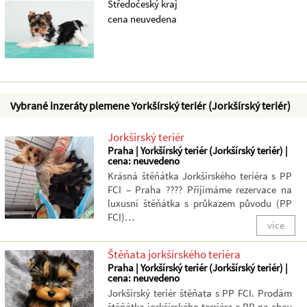
Středočeský kraj
cena neuvedena
Vybrané inzeráty plemene Yorkšírský teriér (Jorkšírský teriér)
Jorkširský teriér
Praha | Yorkšírský teriér (Jorkšírský teriér) |
cena: neuvedeno
Krásná štěňátka Jorkširského teriéra s PP
FCI – Praha ???? Přijímáme rezervace na
luxusní štěňátka s průkazem původu (PP
FCI)…
více
Štěňata jorkšírského teriéra
Praha | Yorkšírský teriér (Jorkšírský teriér) |
cena: neuvedeno
Jorkšírský teriér štěňata s PP FCI. Prodám
štěňátka jorkšírského terriéra s PP na chov