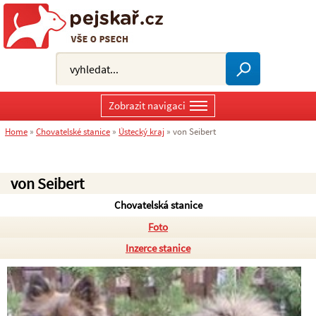
Zobrazit navigaci
Home
»
Chovatelské stanice
»
Ústecký kraj
»
von Seibert
von Seibert
Chovatelská stanice
Foto
Inzerce stanice