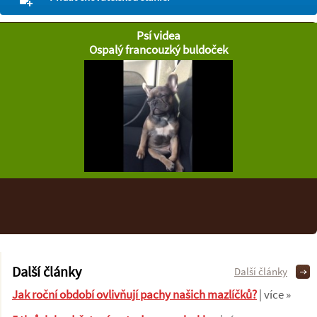
Psí videa
Ospalý francouzký buldoček
Další články
Další články
Jak roční období ovlivňují pachy našich mazlíčků?
| více »