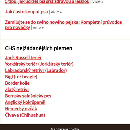
5 tipů, jak udržet psí srst zdravou a lesklou
| více »
Jak často koupat psa
| více »
Zamilujte se do svého nového pejska: Kompletní průvodce
pro nováčky
| více »
CHS nejžádanějších plemen
Jack Russell teriér
Yorkšírský teriér (Jorkšírský teriér)
Labradorský retrívr (Labrador)
Bígl (též beagle)
Border kolie
Zlatý retrívr
Bernský salašnický pes
Anglický kokršpaněl
Německý ovčák
Čivava (Chihuahua)
Nahlášení chyby