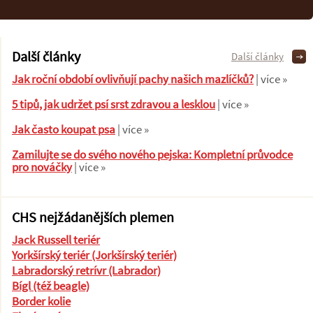
Další články
Další články
Jak roční období ovlivňují pachy našich mazlíčků?
| více »
5 tipů, jak udržet psí srst zdravou a lesklou
| více »
Jak často koupat psa
| více »
Zamilujte se do svého nového pejska: Kompletní průvodce
pro nováčky
| více »
CHS nejžádanějších plemen
Jack Russell teriér
Yorkšírský teriér (Jorkšírský teriér)
Labradorský retrívr (Labrador)
Bígl (též beagle)
Border kolie