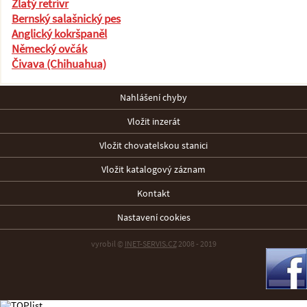
Zlatý retrívr
Bernský salašnický pes
Anglický kokršpaněl
Německý ovčák
Čivava (Chihuahua)
Nahlášení chyby
Vložit inzerát
Vložit chovatelskou stanici
Vložit katalogový záznam
Kontakt
Nastavení cookies
vyrobil ©
INET-SERVIS.CZ
2008 - 2019