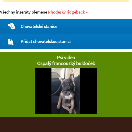
Všechny inzeráty plemene
Rhodéský ridgeback »
Chovatelské stanice
Přidat chovatelskou stanici
Psí videa
Ospalý francouzký buldoček