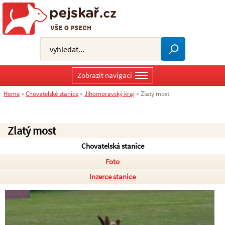
Zobrazit navigaci
Home
»
Chovatelské stanice
»
Jihomoravský kraj
»
Zlatý most
Zlatý most
Chovatelská stanice
Foto
Inzerce stanice