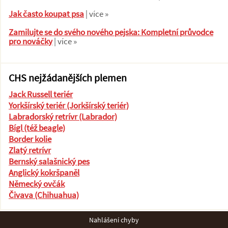
Jak často koupat psa
| více »
Zamilujte se do svého nového pejska: Kompletní průvodce
pro nováčky
| více »
CHS nejžádanějších plemen
Jack Russell teriér
Yorkšírský teriér (Jorkšírský teriér)
Labradorský retrívr (Labrador)
Bígl (též beagle)
Border kolie
Zlatý retrívr
Bernský salašnický pes
Anglický kokršpaněl
Německý ovčák
Čivava (Chihuahua)
Nahlášení chyby