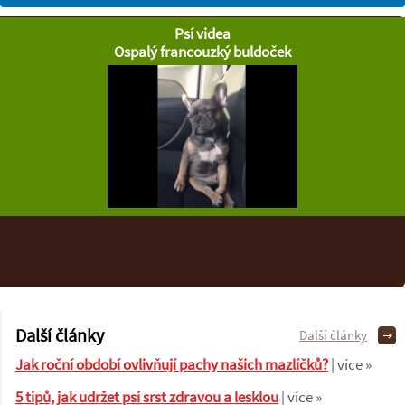
Psí videa
Ospalý francouzký buldoček
Další články
Další články
Jak roční období ovlivňují pachy našich mazlíčků?
| více »
5 tipů, jak udržet psí srst zdravou a lesklou
| více »