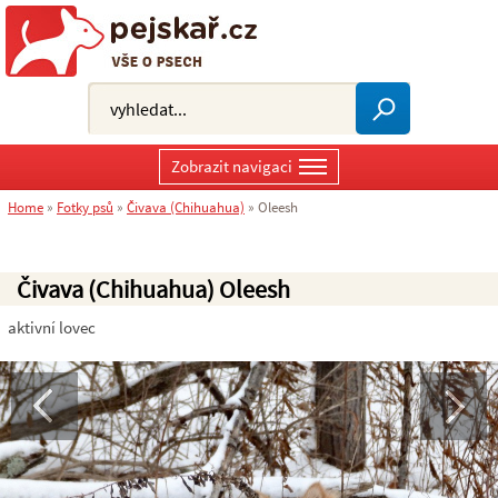
Zobrazit navigaci
Home
»
Fotky psů
»
Čivava (Chihuahua)
»
Oleesh
Čivava (Chihuahua) Oleesh
aktivní lovec