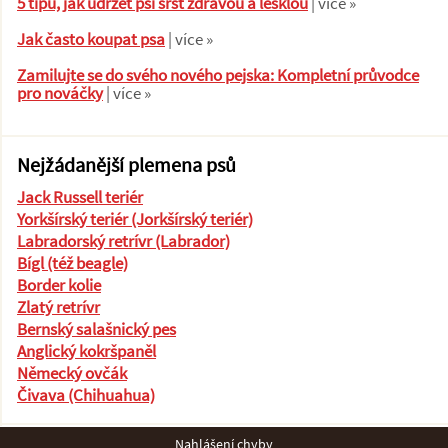
5 tipů, jak udržet psí srst zdravou a lesklou
| více »
Jak často koupat psa
| více »
Zamilujte se do svého nového pejska: Kompletní průvodce
pro nováčky
| více »
Nejžádanější plemena psů
Jack Russell teriér
Yorkšírský teriér (Jorkšírský teriér)
Labradorský retrívr (Labrador)
Bígl (též beagle)
Border kolie
Zlatý retrívr
Bernský salašnický pes
Anglický kokršpaněl
Německý ovčák
Čivava (Chihuahua)
Nahlášení chyby