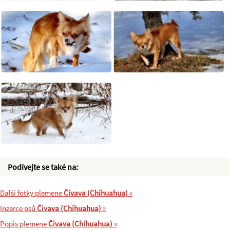
Podívejte se také na:
Další fotky plemene
Čivava (Chihuahua)
»
Inzerce psů
Čivava (Chihuahua)
»
Popis plemene
Čivava (Chihuahua)
»