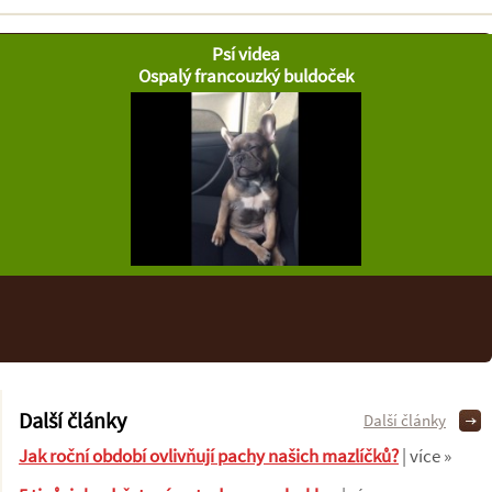
Psí videa
Ospalý francouzký buldoček
Další články
Další články
Jak roční období ovlivňují pachy našich mazlíčků?
| více »