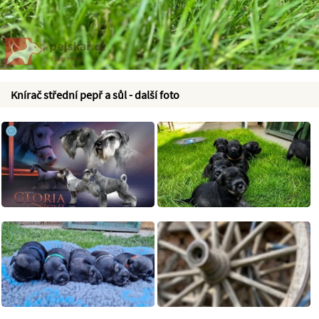
Knírač střední pepř a sůl - další foto