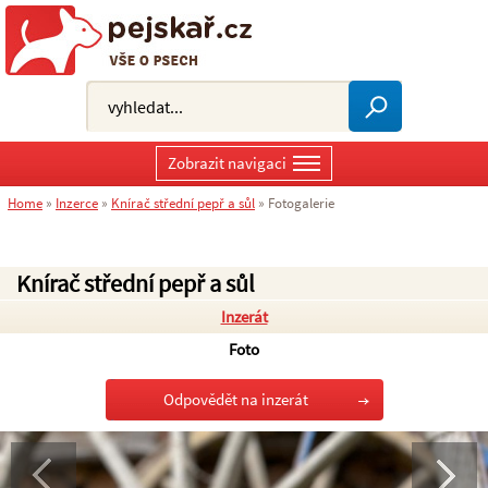
Zobrazit navigaci
Home
»
Inzerce
»
Knírač střední pepř a sůl
»
Fotogalerie
Knírač střední pepř a sůl
Inzerát
Foto
Odpovědět na inzerát