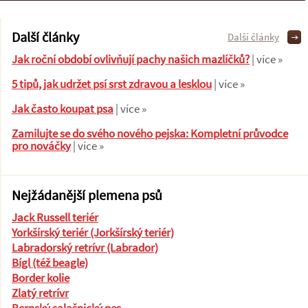
Další články
Další články
Jak roční období ovlivňují pachy našich mazlíčků?
| více »
5 tipů, jak udržet psí srst zdravou a lesklou
| více »
Jak často koupat psa
| více »
Zamilujte se do svého nového pejska: Kompletní průvodce
pro nováčky
| více »
Nejžádanější plemena psů
Jack Russell teriér
Yorkšírský teriér (Jorkšírský teriér)
Labradorský retrívr (Labrador)
Bígl (též beagle)
Border kolie
Zlatý retrívr
Bernský salašnický pes