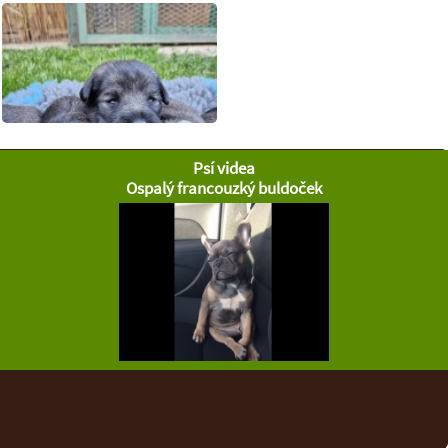
Psí videa
Ospalý francouzký buldoček