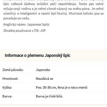
špic celkově žádnou zvláštní péči nepotřebuje. Tento pes velmi
miluje svoji rodinu a je velmi citově vázaný na svého pána. Je velmi
učenlivý a inteligentní a nesmí být hlučný. Hlučnost tohoto psa se
považuje za vadu.
Anglický název: Japanese Spitz
Zkratka používaná v ČR: JSP
Informace o plemenu Japonský špic
Země původu:
Japonsko
Hmotnost:
Neudává se
Výška:
Pes: 30-38 cm, fena je o něco menší
Barva:
Barva je čistě bílá.