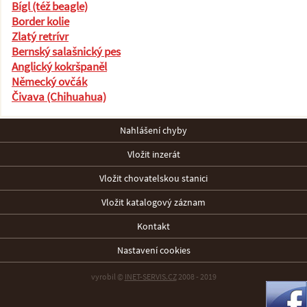
Bígl (též beagle)
Border kolie
Zlatý retrívr
Bernský salašnický pes
Anglický kokršpaněl
Německý ovčák
Čivava (Chihuahua)
Nahlášení chyby
Vložit inzerát
Vložit chovatelskou stanici
Vložit katalogový záznam
Kontakt
Nastavení cookies
vyrobil ©
INET-SERVIS.CZ
2008 - 2019