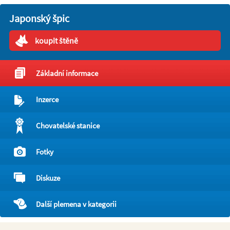
Japonský špic
koupit štěně
Základní informace
Inzerce
Chovatelské stanice
Fotky
Diskuze
Další plemena v kategorii