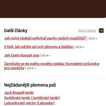
Další články
Další články
Jak roční období ovlivňují pachy našich mazlíčků?
| více »
5 tipů, jak udržet psí srst zdravou a lesklou
| více »
Jak často koupat psa
| více »
Zamilujte se do svého nového pejska: Kompletní průvodce
pro nováčky
| více »
Nejžádanější plemena psů
Jack Russell teriér
Yorkšírský teriér (Jorkšírský teriér)
Labradorský retrívr (Labrador)