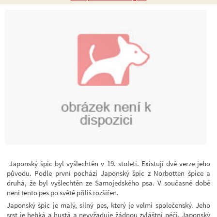
Japonský špic byl vyšlechtěn v 19. století. Existují dvě verze jeho
původu. Podle první pochází Japonský špic z Norbotten špice a
druhá, že byl vyšlechtěn ze Samojedského psa. V současné době
není tento pes po světě příliš rozšířen.
Japonský špic je malý, silný pes, který je velmi společenský. Jeho
srst je hebká a hustá a nevyžaduje žádnou zvláštní péči. Japonský