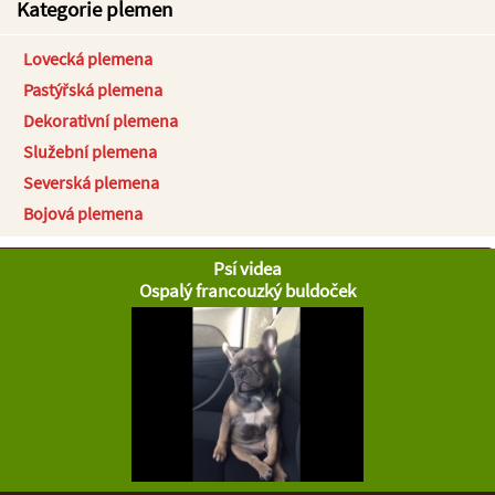
Kategorie plemen
Lovecká plemena
Pastýřská plemena
Dekorativní plemena
Služební plemena
Severská plemena
Bojová plemena
Psí videa
Ospalý francouzký buldoček