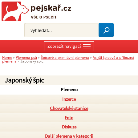
Zobrazit navigaci
Home
»
Plemena psů
»
Špicové a primitivní plemena
»
Asijští špicové a příbuzná
plemena
»
Japonský špic
Japonský špic
Plemeno
Inzerce
Chovatelské stanice
Foto
Diskuze
Další plemena v kategorii