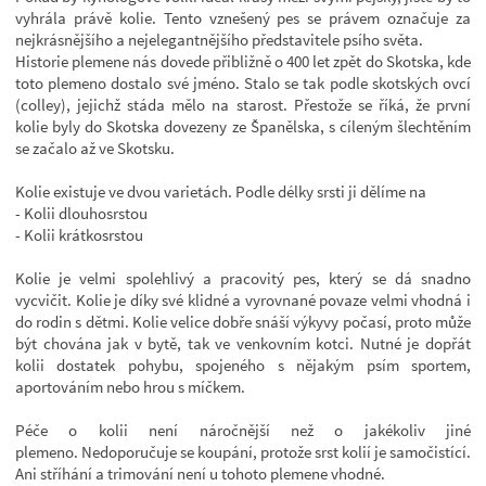
vyhrála právě kolie. Tento vznešený pes se právem označuje za
nejkrásnějšího a nejelegantnějšího představitele psího světa.
Historie plemene nás dovede přibližně o 400 let zpět do Skotska, kde
toto plemeno dostalo své jméno. Stalo se tak podle skotských ovcí
(colley), jejichž stáda mělo na starost. Přestože se říká, že první
kolie byly do Skotska dovezeny ze Španělska, s cíleným šlechtěním
se začalo až ve Skotsku.
Kolie existuje ve dvou varietách. Podle délky srsti ji dělíme na
- Kolii dlouhosrstou
- Kolii krátkosrstou
Kolie je velmi spolehlivý a pracovitý pes, který se dá snadno
vycvičit. Kolie je díky své klidné a vyrovnané povaze velmi vhodná i
do rodin s dětmi. Kolie velice dobře snáší výkyvy počasí, proto může
být chována jak v bytě, tak ve venkovním kotci. Nutné je dopřát
kolii dostatek pohybu, spojeného s nějakým psím sportem,
aportováním nebo hrou s míčkem.
Péče o kolii není náročnější než o jakékoliv jiné
plemeno. Nedoporučuje se koupání, protože srst kolií je samočistící.
Ani stříhání a trimování není u tohoto plemene vhodné.