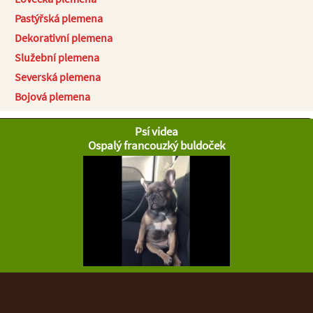
Pastýřská plemena
Dekorativní plemena
Služební plemena
Severská plemena
Bojová plemena
Psí videa
Ospalý francouzký buldoček