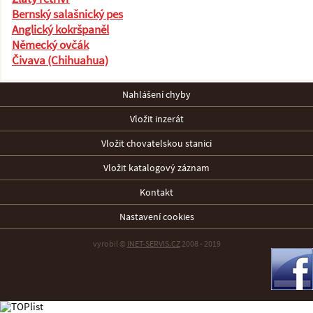
Bernský salašnický pes
Anglický kokršpaněl
Německý ovčák
Čivava (Chihuahua)
Nahlášení chyby
Vložit inzerát
Vložit chovatelskou stanici
Vložit katalogový záznam
Kontakt
Nastavení cookies
vyrobil ©
INET-SERVIS.CZ
2008 - 2019