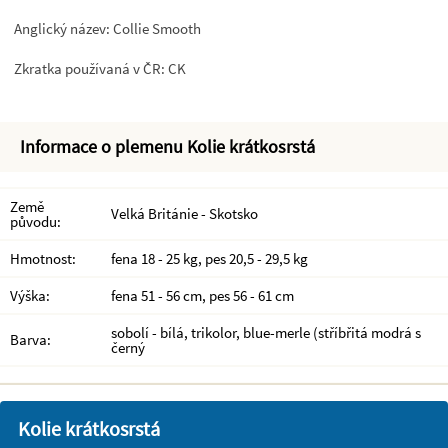
Anglický název: Collie Smooth
Zkratka používaná v ČR: CK
Informace o plemenu Kolie krátkosrstá
Země
Velká Británie - Skotsko
původu:
Hmotnost:
fena 18 - 25 kg, pes 20,5 - 29,5 kg
Výška:
fena 51 - 56 cm, pes 56 - 61 cm
sobolí - bílá, trikolor, blue-merle (stříbřitá modrá s
Barva:
černý
Kolie krátkosrstá