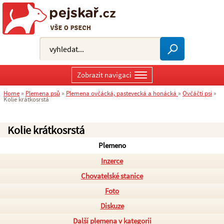
Zobrazit navigaci
Home
»
Plemena psů
»
Plemena ovčácká, pastevecká a honácká
»
Ovčáčtí psi
»
Kolie krátkosrstá
Kolie krátkosrstá
Plemeno
Inzerce
Chovatelské stanice
Foto
Diskuze
Další plemena v kategorii