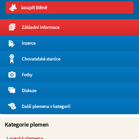
koupit štěně
Základní informace
Inzerce
Chovatelské stanice
Fotky
Diskuze
Další plemena v kategorii
Kategorie plemen
Lovecká plemena