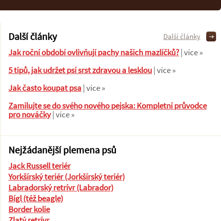
Další články
Další články
Jak roční období ovlivňují pachy našich mazlíčků?
| více »
5 tipů, jak udržet psí srst zdravou a lesklou
| více »
Jak často koupat psa
| více »
Zamilujte se do svého nového pejska: Kompletní průvodce
pro nováčky
| více »
Nejžádanější plemena psů
Jack Russell teriér
Yorkšírský teriér (Jorkšírský teriér)
Labradorský retrívr (Labrador)
Bígl (též beagle)
Border kolie
Zlatý retrívr