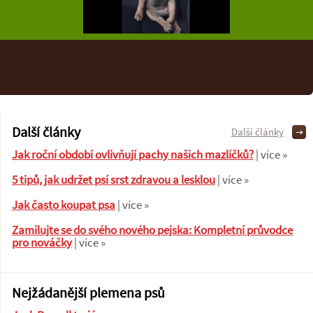
Další články
Další články
Jak roční období ovlivňují pachy našich mazlíčků?
| více »
5 tipů, jak udržet psí srst zdravou a lesklou
| více »
Jak často koupat psa
| více »
Zamilujte se do svého nového pejska: Kompletní průvodce
pro nováčky
| více »
Nejžádanější plemena psů