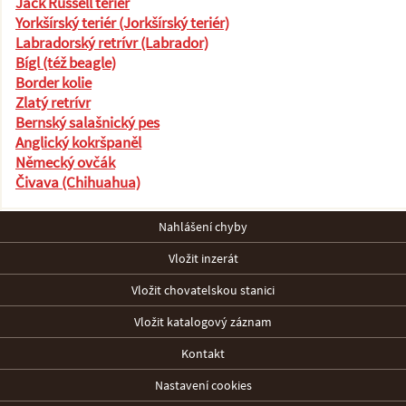
Jack Russell teriér
Yorkšírský teriér (Jorkšírský teriér)
Labradorský retrívr (Labrador)
Bígl (též beagle)
Border kolie
Zlatý retrívr
Bernský salašnický pes
Anglický kokršpaněl
Německý ovčák
Čivava (Chihuahua)
Nahlášení chyby
Vložit inzerát
Vložit chovatelskou stanici
Vložit katalogový záznam
Kontakt
Nastavení cookies