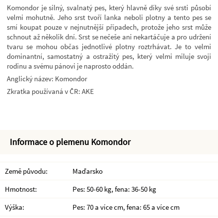
Komondor je silný, svalnatý pes, který hlavně díky své srsti působí
velmi mohutně. Jeho srst tvoří lanka neboli plotny a tento pes se
smí koupat pouze v nejnutnější případech, protože jeho srst může
schnout až několik dní. Srst se nečeše ani nekartáčuje a pro udržení
tvaru se mohou občas jednotlivé plotny roztrhávat. Je to velmi
dominantní, samostatný a ostražitý pes, který velmi miluje svoji
rodinu a svému pánovi je naprosto oddán.
Anglický název: Komondor
Zkratka používaná v ČR: AKE
Informace o plemenu Komondor
Země původu:
Maďarsko
Hmotnost:
Pes: 50-60 kg, fena: 36-50 kg
Výška:
Pes: 70 a více cm, fena: 65 a více cm