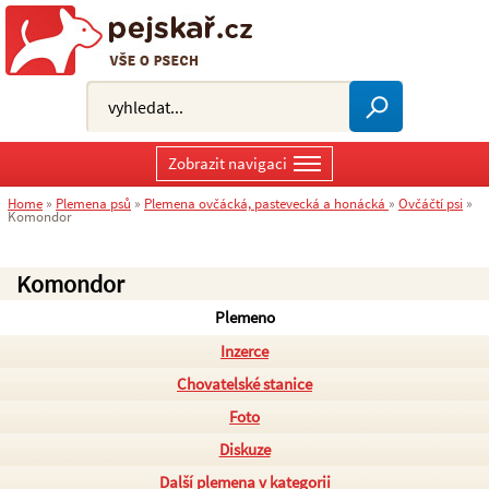
Zobrazit navigaci
Home
»
Plemena psů
»
Plemena ovčácká, pastevecká a honácká
»
Ovčáčtí psi
»
Komondor
Komondor
Plemeno
Inzerce
Chovatelské stanice
Foto
Diskuze
Další plemena v kategorii