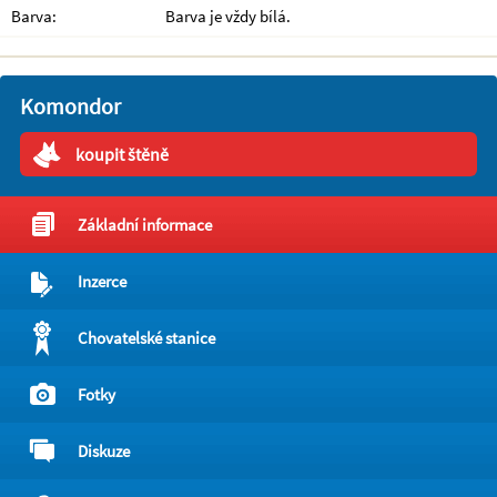
Barva:
Barva je vždy bílá.
Komondor
koupit štěně
Základní informace
Inzerce
Chovatelské stanice
Fotky
Diskuze