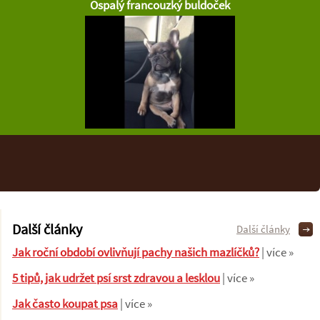
Ospalý francouzký buldoček
Další články
Další články
Jak roční období ovlivňují pachy našich mazlíčků?
| více »
5 tipů, jak udržet psí srst zdravou a lesklou
| více »
Jak často koupat psa
| více »