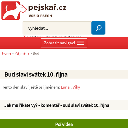
✗
hledat jen v chovatelských stanicích
Zobrazit navigaci
Home
»
Psí jména
»
Bud
Bud slaví svátek 10. října
Tento den slaví ještě psi jménem:
Luna
,
Viky
Jak mu říkáte Vy? - komentář - Bud slaví svátek 10. října
Psí videa