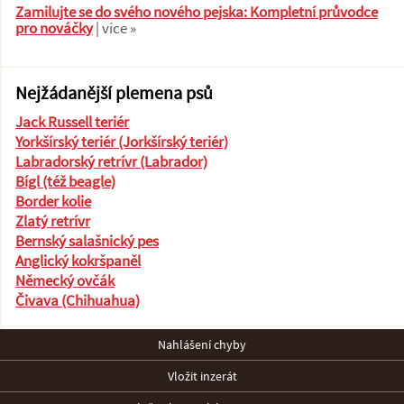
Zamilujte se do svého nového pejska: Kompletní průvodce
pro nováčky
| více »
Nejžádanější plemena psů
Jack Russell teriér
Yorkšírský teriér (Jorkšírský teriér)
Labradorský retrívr (Labrador)
Bígl (též beagle)
Border kolie
Zlatý retrívr
Bernský salašnický pes
Anglický kokršpaněl
Německý ovčák
Čivava (Chihuahua)
Nahlášení chyby
Vložit inzerát