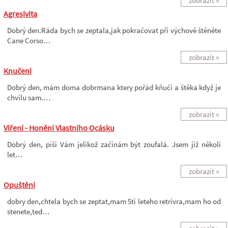
zobrazit »
Agresivita
Dobrý den.Ráda bych se zeptala,jak pokračovat při výchově štěněte
Cane Corso…
zobrazit »
Knučeni
Dobrý den, mám doma dobrmana ktery pořád kňuči a štěka když je
chvilu sam.…
zobrazit »
Víření - Honění Vlastního Ocásku
Dobrý den, píši Vám jelikož začínám být zoufalá. Jsem již několi
let…
zobrazit »
Opuštění
dobry den,chtela bych se zeptat,mam 5ti leteho retrivra,mam ho od
stenete,ted…