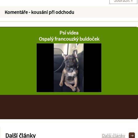
zobrazit »
Komentáře - kousání při odchodu
Psí videa
Ospalý francouzký buldoček
Další články
Další články