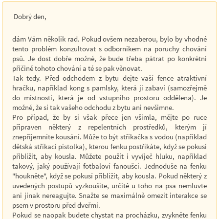
Dobrý den,
dám Vám několik rad. Pokud ovšem nezaberou, bylo by vhodné
tento problém konzultovat s odborníkem na poruchy chování
psů. Je dost dobře možné, že bude třeba pátrat po konkrétní
příčině tohoto chování a té se pak věnovat.
Tak tedy. Před odchodem z bytu dejte vaší fence atraktivní
hračku, například kong s pamlsky, která ji zabaví (samozřejmě
do místnosti, která je od vstupního prostoru oddělena). Je
možné, že si tak vašeho odchodu z bytu ani nevšimne.
Pro případ, že by si však přece jen všimla, mějte po ruce
připraven některý z repelentních prostředků, kterým jí
znepříjemníte kousání. Může to být stříkačka s vodou (například
dětská stříkací pistolka), kterou fenku postříkáte, když se pokusí
přiblížit, aby kousla. Můžete použít i vyvíječ hluku, například
takový, jaký používají fotbaloví fanoušci. Jednoduše na fenku
"houkněte", když se pokusí přiblížit, aby kousla. Pokud některý z
uvedených postupů vyzkoušíte, určitě u toho na psa nemluvte
ani jinak nereagujte. Snažte se maximálně omezit interakce se
psem v prostoru před dveřmi.
Pokud se naopak budete chystat na procházku, zvykněte fenku