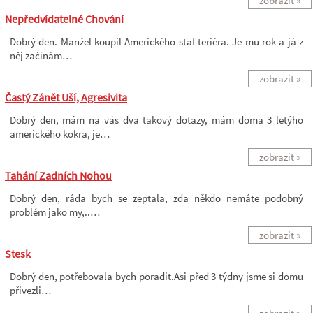
zobrazit »
Nepředvídatelné Chování
Dobrý den. Manžel koupil Amerického staf teriéra. Je mu rok a já z
něj začínám…
zobrazit »
Častý Zánět Uší, Agresivita
Dobrý den, mám na vás dva takový dotazy, mám doma 3 letýho
amerického kokra, je…
zobrazit »
Tahání Zadních Nohou
Dobrý den, ráda bych se zeptala, zda někdo nemáte podobný
problém jako my,..…
zobrazit »
Stesk
Dobrý den, potřebovala bych poradit.Asi před 3 týdny jsme si domu
přivezli…