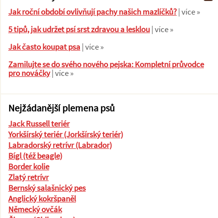
Jak roční období ovlivňují pachy našich mazlíčků?
| více »
5 tipů, jak udržet psí srst zdravou a lesklou
| více »
Jak často koupat psa
| více »
Zamilujte se do svého nového pejska: Kompletní průvodce
pro nováčky
| více »
Nejžádanější plemena psů
Jack Russell teriér
Yorkšírský teriér (Jorkšírský teriér)
Labradorský retrívr (Labrador)
Bígl (též beagle)
Border kolie
Zlatý retrívr
Bernský salašnický pes
Anglický kokršpaněl
Německý ovčák