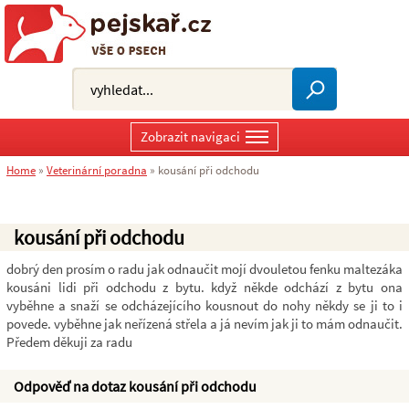
Zobrazit navigaci
Home
»
Veterinární poradna
»
kousání při odchodu
kousání při odchodu
dobrý den prosím o radu jak odnaučit mojí dvouletou fenku maltezáka
kousáni lidi při odchodu z bytu. když někde odchází z bytu ona
vyběhne a snaží se odcházejícího kousnout do nohy někdy se ji to i
povede. vyběhne jak neřízená střela a já nevím jak ji to mám odnaučit.
Předem děkuji za radu
Odpověď na dotaz kousání při odchodu