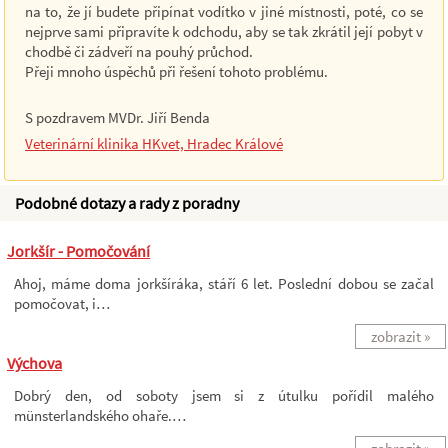
na to, že jí budete připínat vodítko v jiné místnosti, poté, co se
nejprve sami připravíte k odchodu, aby se tak zkrátil její pobyt v
chodbě či zádveří na pouhý průchod.
Přeji mnoho úspěchů při řešení tohoto problému.
S pozdravem MVDr. Jiří Benda
Veterinární klinika HKvet, Hradec Králové
Podobné dotazy a rady z poradny
Jorkšír - Pomočování
Ahoj, máme doma jorkšíráka, stáří 6 let. Poslední dobou se začal
pomočovat, i…
zobrazit »
Výchova
Dobrý den, od soboty jsem si z útulku pořídil malého
münsterlandského ohaře.…