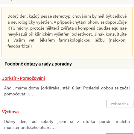
Dobrý den, každý pes se stereotyp. chováním by měl být celkově
a neurologicky vyšetřen. V případě chytání ohonu se doporučuje
RTG míchy, protože některá zvířata s kompresí caudae equinae
nevykazují při klinickém vyšetření bolestivost. Jinak konzultujte
s Vaším vet. lékařem farmakologickou léčbu (naloxon,
fenobarbital)
Podobné dotazy a rady z poradny
Jorkšír - Pomočování
Ahoj, máme doma jorkšíráka, stáří 6 let. Poslední dobou se začal
pomočovat, i…
zobrazit »
Výchova
Dobrý den, od soboty jsem si z útulku pořídil malého
münsterlandského ohaře.…