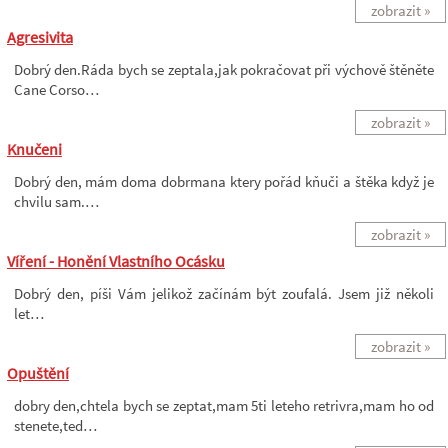
zobrazit »
Agresivita
Dobrý den.Ráda bych se zeptala,jak pokračovat při výchově štěněte
Cane Corso…
zobrazit »
Knučeni
Dobrý den, mám doma dobrmana ktery pořád kňuči a štěka když je
chvilu sam.…
zobrazit »
Víření - Honění Vlastního Ocásku
Dobrý den, píši Vám jelikož začínám být zoufalá. Jsem již několi
let…
zobrazit »
Opuštění
dobry den,chtela bych se zeptat,mam 5ti leteho retrivra,mam ho od
stenete,ted…