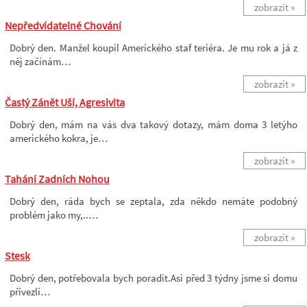
zobrazit »
Nepředvídatelné Chování
Dobrý den. Manžel koupil Amerického staf teriéra. Je mu rok a já z
něj začínám…
zobrazit »
Častý Zánět Uší, Agresivita
Dobrý den, mám na vás dva takový dotazy, mám doma 3 letýho
amerického kokra, je…
zobrazit »
Tahání Zadních Nohou
Dobrý den, ráda bych se zeptala, zda někdo nemáte podobný
problém jako my,..…
zobrazit »
Stesk
Dobrý den, potřebovala bych poradit.Asi před 3 týdny jsme si domu
přivezli…