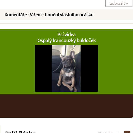
zobrazit »
Komentáře - Víření - honění vlastního ocásku
Psí videa
Ospalý francouzký buldoček