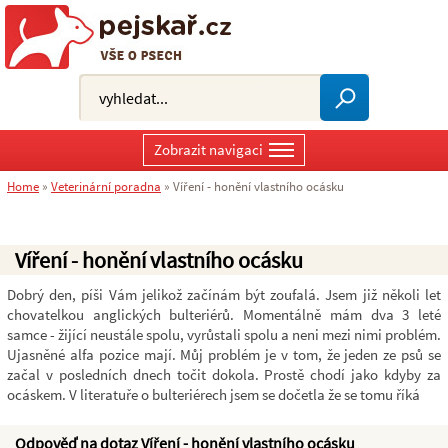
Zobrazit navigaci
Home
»
Veterinární poradna
»
Víření - honění vlastního ocásku
Víření - honění vlastního ocásku
Dobrý den, píši Vám jelikož začínám být zoufalá. Jsem již několi let
chovatelkou anglických bulteriérů. Momentálně mám dva 3 leté
samce - žijící neustále spolu, vyrůstali spolu a neni mezi nimi problém.
Ujasněné alfa pozice mají. Můj problém je v tom, že jeden ze psů se
začal v posledních dnech točit dokola. Prostě chodí jako kdyby za
ocáskem. V literatuře o bulteriérech jsem se dočetla že se tomu říká
Odpověď na dotaz Víření - honění vlastního ocásku