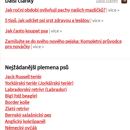
Další články
Další články
Jak roční období ovlivňují pachy našich mazlíčků?
| více »
5 tipů, jak udržet psí srst zdravou a lesklou
| více »
Jak často koupat psa
| více »
Zamilujte se do svého nového pejska: Kompletní průvodce
pro nováčky
| více »
Nejžádanější plemena psů
Jack Russell teriér
Yorkšírský teriér (Jorkšírský teriér)
Labradorský retrívr (Labrador)
Bígl (též beagle)
Border kolie
Zlatý retrívr
Bernský salašnický pes
Anglický kokršpaněl
Německý ovčák