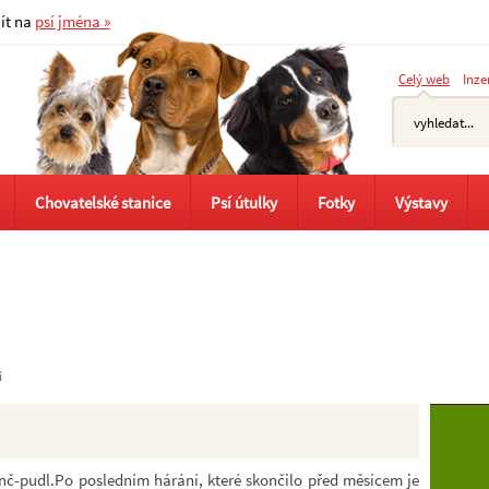
jít na
psí jména »
Celý web
Inze
Chovatelské stanice
Psí útulky
Fotky
Výstavy
í
nč-pudl.Po posledním hárání, které skončilo před měsícem je