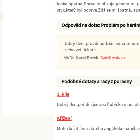
fenka špatná.Pořád si olizuje genetálie,
styk,který byl poprvé.Zdá se mi špatná, ap
Odpověď na dotaz Problém po hárán
Dobrý den, pravděpod. se jedná o horm
svého vet. lékaře.
MVDr. Karel Bořek,
SvětKrmiv.cz
Podobné dotazy a rady z poradny
1. Rije
Dobrý den,pořídili jsme si Čubičku mad. 
Křížení
Mohu křížit fenu zlatého angl.kokršpaněla