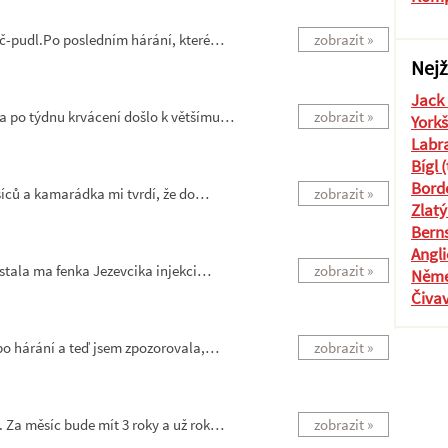
nč-pudl.Po posledním hárání, které…
zobrazit »
Nejž
Jack 
 a po týdnu krvácení došlo k většímu…
zobrazit »
Yorkš
Labra
Bígl 
Borde
síců a kamarádka mi tvrdí, že do…
zobrazit »
Zlatý
Berns
Angli
ostala ma fenka Jezevcika injekci…
zobrazit »
Něme
Čiva
e po hárání a teď jsem zpozorovala,…
zobrazit »
. Za měsíc bude mít 3 roky a už rok…
zobrazit »