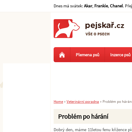
Dnes má svátek:
Akar
,
Frankie
,
Chanel
. Pře
Plemena psů
Inzerce psů
Home
»
Veterinární poradna
»
Problém po hárán
Problém po hárání
Dobrý den, máme 11letou fenu křížence pi