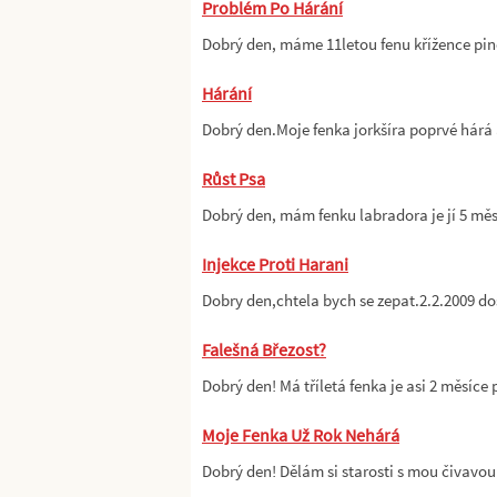
Problém Po Hárání
Dobrý den, máme 11letou fenu křížence pi
Hárání
Dobrý den.Moje fenka jorkšíra poprvé hárá
Růst Psa
Dobrý den, mám fenku labradora je jí 5 mě
Injekce Proti Harani
Dobry den,chtela bych se zepat.2.2.2009 d
Falešná Březost?
Dobrý den! Má tříletá fenka je asi 2 měsíc
Moje Fenka Už Rok Nehárá
Dobrý den! Dělám si starosti s mou čivavou