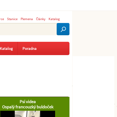
rce
Stanice
Plemena
Články
Katalog
Katalog
Poradna
Psí videa
Ospalý francouzký buldoček