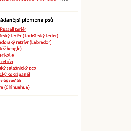
ádanější plemena psů
Russell teriér
írský teriér (Jorkšírský teriér)
dorský retrívr (Labrador)
(též beagle)
r kolie
 retrívr
ký salašnický pes
cký kokršpaněl
cký ovčák
va (Chihuahua)