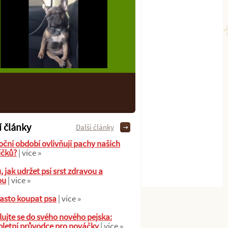
í články
Další články
oční období ovlivňují pachy našich
íčků?
| více »
ů, jak udržet psí srst zdravou a
ou
| více »
asto koupat psa
| více »
ujte se do svého nového pejska:
letní průvodce pro nováčky
| více »