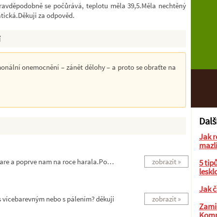
 pravděpodobně se počůrává, teplotu měla 39,5.Měla nechtěný
atická.Děkuji za odpověd.
í
onální onemocnění – zánět dělohy – a proto se obraťte na
Dalš
Jak r
mazl
ohare a poprve nam na roce harala.Po…
zobrazit »
5 tip
leskl
Jak č
 s vícebarevným nebo s pálením? děkuji
zobrazit »
Zamil
Komp