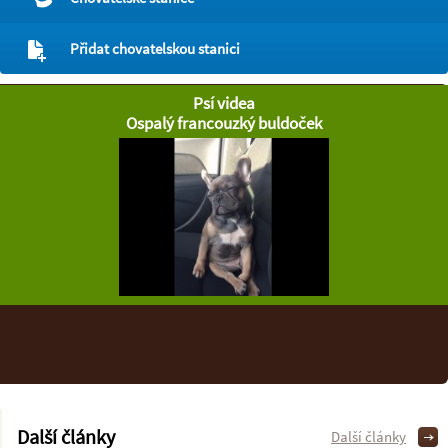
Přidat chovatelskou stanici
Psí videa
Ospalý francouzký buldoček
Další články
Další články