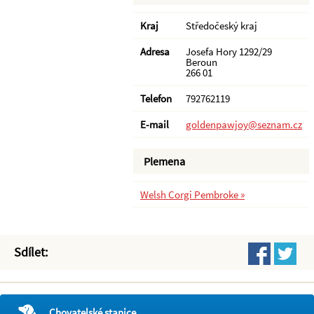
Kraj
Středočeský kraj
Adresa
Josefa Hory 1292/29
Beroun
266 01
Telefon
792762119
E-mail
goldenpawjoy@seznam.cz
Plemena
Welsh Corgi Pembroke »
Sdílet:
Chovatelské stanice