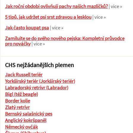
Jak roční období ovlivňují pachy našich mazlíčků?
| více »
5 tipů, jak udržet psí srst zdravou a lesklou
| více »
Jak často koupat psa
| více »
Zamilujte se do svého nového pejska: Kompletní průvodce
pro nováčky
| více »
CHS nejžádanějších plemen
Jack Russell teriér
Yorkšírský teriér (Jorkšírský teriér)
Labradorský retrívr (Labrador)
Bígl (též beagle)
Border kolie
Zlatý retrívr
Bernský salašnický pes
Anglický kokršpaněl
Německý ovčák