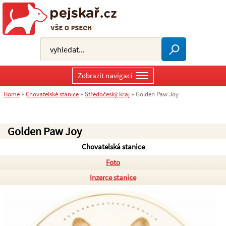
Zobrazit navigaci
Home
»
Chovatelské stanice
»
Středočeský kraj
»
Golden Paw Joy
Golden Paw Joy
Chovatelská stanice
Foto
Inzerce stanice