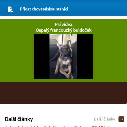
Přidat chovatelskou stanici
Psí videa
Ospalý francouzký buldoček
Další články
Další články