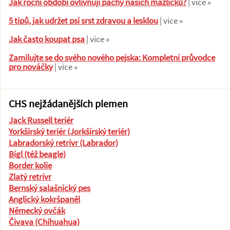
Jak roční období ovlivňují pachy našich mazlíčků?
| více »
5 tipů, jak udržet psí srst zdravou a lesklou
| více »
Jak často koupat psa
| více »
Zamilujte se do svého nového pejska: Kompletní průvodce
pro nováčky
| více »
CHS nejžádanějších plemen
Jack Russell teriér
Yorkšírský teriér (Jorkšírský teriér)
Labradorský retrívr (Labrador)
Bígl (též beagle)
Border kolie
Zlatý retrívr
Bernský salašnický pes
Anglický kokršpaněl
Německý ovčák
Čivava (Chihuahua)