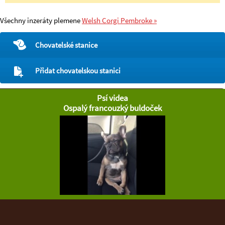
Všechny inzeráty plemene
Welsh Corgi Pembroke »
Chovatelské stanice
Přidat chovatelskou stanici
Psí videa
Ospalý francouzký buldoček