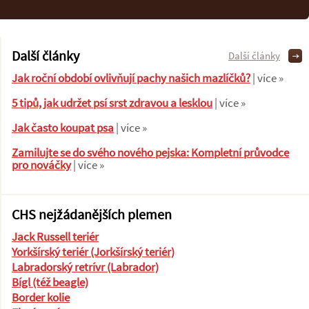
Další články
Další články
Jak roční období ovlivňují pachy našich mazlíčků?
| více »
5 tipů, jak udržet psí srst zdravou a lesklou
| více »
Jak často koupat psa
| více »
Zamilujte se do svého nového pejska: Kompletní průvodce
pro nováčky
| více »
CHS nejžádanějších plemen
Jack Russell teriér
Yorkšírský teriér (Jorkšírský teriér)
Labradorský retrívr (Labrador)
Bígl (též beagle)
Border kolie