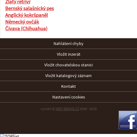
Zlatý retrívr
Bernský salašnický pes
Anglický kokršpaněl
Německý ovčák
Čivava (Chihuahua)
Nahlášení chyby
Vložit inzerát
Vložit chovatelskou stanici
Vložit katalogový záznam
Kontakt
Nastavení cookies
vyrobil ©
INET-SERVIS.CZ
2008 - 2019